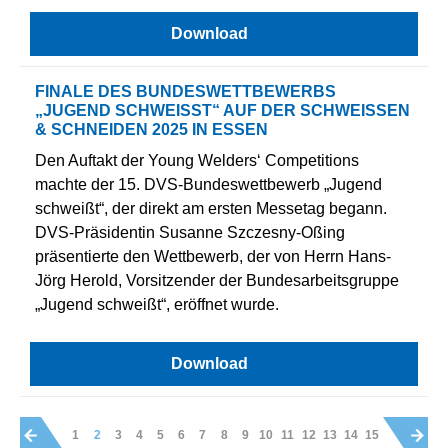
Download
FINALE DES BUNDESWETTBEWERBS
„JUGEND SCHWEISST“ AUF DER SCHWEISSEN &
SCHNEIDEN 2025 IN ESSEN
Den Auftakt der Young Welders‘ Competitions
machte der 15. DVS-Bundeswettbewerb „Jugend
schweißt“, der direkt am ersten Messetag begann.
DVS-Präsidentin Susanne Szczesny-Oßing
präsentierte den Wettbewerb, der von Herrn Hans-
Jörg Herold, Vorsitzender der Bundesarbeitsgruppe
„Jugend schweißt“, eröffnet wurde.
Download
1
2
3
4
5
6
7
8
9
10
11
12
13
14
15