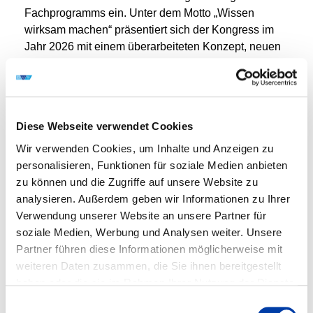
Fachprogramms ein. Unter dem Motto „Wissen
wirksam machen“ präsentiert sich der Kongress im
Jahr 2026 mit einem überarbeiteten Konzept, neuen
interaktiven Formaten und einer klaren thematischen
Ausrichtung.
Banner_DVS_CONGRESS_2026.jpg
Diese Webseite verwendet Cookies
Wir verwenden Cookies, um Inhalte und Anzeigen zu
Download
personalisieren, Funktionen für soziale Medien anbieten
zu können und die Zugriffe auf unsere Website zu
ERÖFFNUNG DES DVS-SCHAUDEPOTS AN DER
analysieren. Außerdem geben wir Informationen zu Ihrer
SLV HALLE
Verwendung unserer Website an unsere Partner für
Mit einer feierlichen Eröffnung wurde am
soziale Medien, Werbung und Analysen weiter. Unsere
Mittwochabend im Rahmen der 35.
Partner führen diese Informationen möglicherweise mit
Schweißtechnischen Tagung ein neues Kapitel der
weiteren Daten zusammen, die Sie ihnen bereitgestellt
Fachgeschichte aufgeschlagen: Das DVS-
haben oder die sie im Rahmen Ihrer Nutzung der Dienste
Schaudepot an der Schweißtechnischen Lehr- und
gesammelt haben.
Einwilligungsauswahl
Versuchsanstalt Halle GmbH (SLV Halle) ist eröffnet.