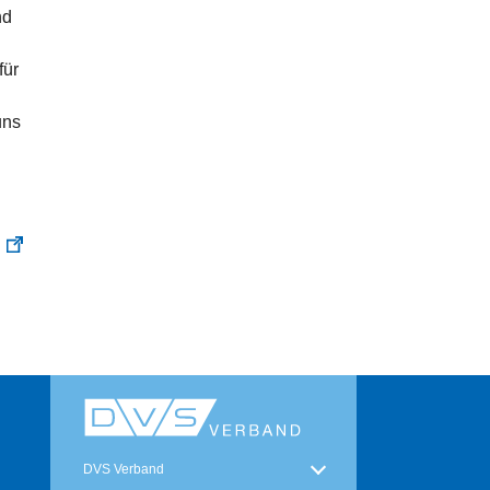
nd
für
uns
DVS Verband