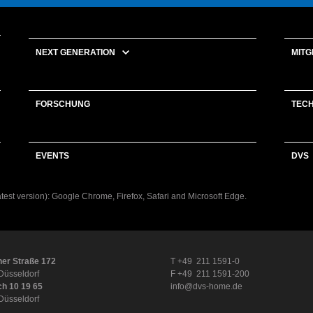
NEXT GENERATION
MITG
FORSCHUNG
TEC
EVENTS
DVS
latest version): Google Chrome, Firefox, Safari and Microsoft Edge.
er Straße 172
T +49 211 1591-0
Düsseldorf
F +49 211 1591-200
ch 10 19 65
info@dvs-home.de
Düsseldorf