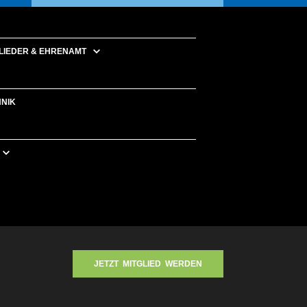
LIEDER & EHRENAMT
HNIK
JETZT MITGLIED WERDEN