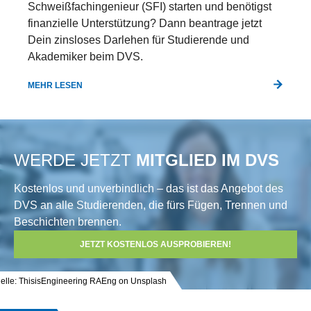
Schweißfachingenieur (SFI) starten und benötigst
finanzielle Unterstützung? Dann beantrage jetzt
Dein zinsloses Darlehen für Studierende und
Akademiker beim DVS.
MEHR LESEN
WERDE JETZT
MITGLIED IM DVS
Kostenlos und unverbindlich – das ist das Angebot des
DVS an alle Studierenden, die fürs Fügen, Trennen und
Beschichten brennen.
JETZT KOSTENLOS AUSPROBIEREN!
elle: ThisisEngineering RAEng on Unsplash