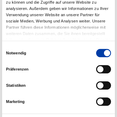
zu können und die Zugriffe auf unsere Website zu
MEHR LESEN
analysieren. Außerdem geben wir Informationen zu Ihrer
Verwendung unserer Website an unsere Partner für
soziale Medien, Werbung und Analysen weiter. Unsere
Partner führen diese Informationen möglicherweise mit
weiteren Daten zusammen, die Sie ihnen bereitgestellt
haben oder die sie im Rahmen Ihrer Nutzung der Dienste
gesammelt haben.
Einwilligungsauswahl
Notwendig
Präferenzen
International unterwegs
Statistiken
Jedes Jahr ermöglicht der DVS gemeinsam mit
seinen Partnern und Sponsoren einer Gruppe von
Marketing
Studierenden und Doktoranden, an der IIW Annual
Assembly & International Conference teilzunehmen.