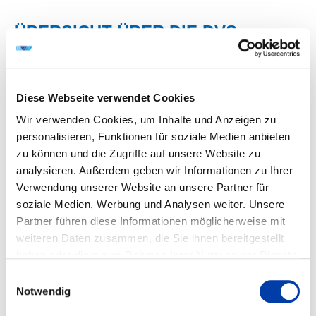
ÜBERSICHT ÜBER DIE DVS
GROUP
DVS GROUP (PDF)
Diese Webseite verwendet Cookies
Wir verwenden Cookies, um Inhalte und Anzeigen zu
personalisieren, Funktionen für soziale Medien anbieten
GESELLSCHAFTEN DER DVS
zu können und die Zugriffe auf unsere Website zu
analysieren. Außerdem geben wir Informationen zu Ihrer
GROUP
Verwendung unserer Website an unsere Partner für
soziale Medien, Werbung und Analysen weiter. Unsere
DVS MEDIA GMBH
Partner führen diese Informationen möglicherweise mit
weiteren Daten zusammen, die Sie ihnen bereitgestellt
Fachliteratur und Wissensvermittlung für die
GSI – GESELLSCHAFT FÜR SCHWEISSTECHNIK I
haben oder die sie im Rahmen Ihrer Nutzung der Dienste
fügetechnische Branche – dafür steht die DVS Media
NTERNATIONAL GMBH
gesammelt haben.
GmbH
Einwilligungsauswahl
Notwendig
Innovativer Dienstleister • Kompetenter Partner für
Ob gedruckt oder digital, ob Fachzeitschriften, Apps,
SLV HALLE GMBH
Industrie und Handwerk • Methodenkompetenz in
Lehrunterlagen, E-Books, Onlineportale oder