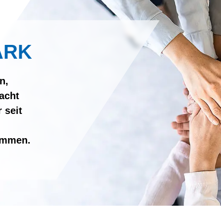
ARK
n,
acht
 seit
sammen.