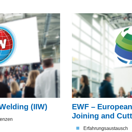
 Welding (IIW)
EWF – European 
Joining and Cut
renzen
Erfahrungsaustausch