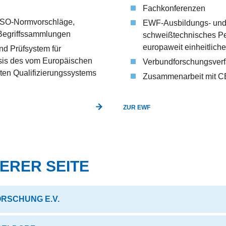
Fachkonferenzen
ISO-Normvorschläge,
EWF-Ausbildungs- und P
Begriffssammlungen
schweißtechnisches Pe
europaweit einheitlich
nd Prüfsystem für
sis des vom Europäischen
Verbundforschungsverfa
ten Qualifizierungssystems
Zusammenarbeit mit 
ZUR EWF
ERER SEITE
ORSCHUNG E.V.