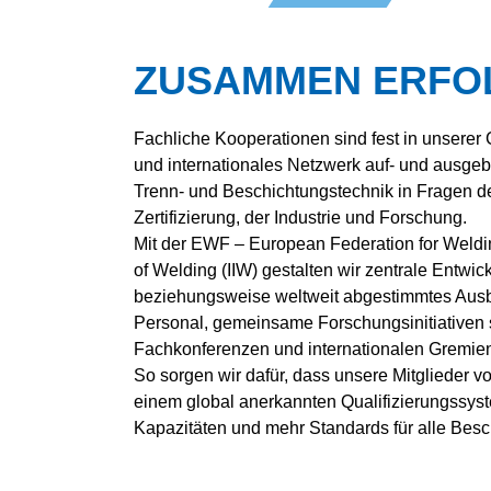
ORGANISATION
DVS GROUP
ZUSAMMEN ERFO
HANDWERK
PARTNER
Fachliche Kooperationen sind fest in unserer 
HISTORIE
und internationales Netzwerk auf- und ausgebau
VOR ORT
Trenn- und Beschichtungstechnik in Fragen de
Zertifizierung, der Industrie und Forschung.
Mit der EWF – European Federation for Welding
of Welding (IIW) gestalten wir zentrale Entw
beziehungsweise weltweit abgestimmtes Ausb
Personal, gemeinsame Forschungsinitiativen 
Fachkonferenzen und internationalen Gremie
So sorgen wir dafür, dass unsere Mitglieder 
einem global anerkannten Qualifizierungssyst
Kapazitäten und mehr Standards für alle Besc