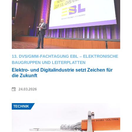
13. DVS/GMM-FACHTAGUNG EBL – ELEKTRONISCHE
BAUGRUPPEN UND LEITERPLATTEN
Elek­tro- und Digital­industrie setzt Zei­chen für
die Zu­kunft
24.03.2026
Quelle: ISF Aachen
TECHNIK