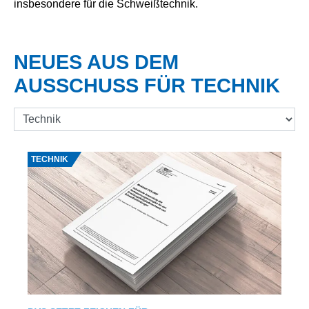
insbesondere für die Schweißtechnik.
NEUES AUS DEM
AUSSCHUSS FÜR TECHNIK
Quelle:alperdostal/stock.adobe.com
TECHNIK