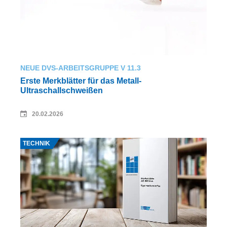
NEUE DVS-ARBEITSGRUPPE V 11.3
Erste Merkblätter für das Metall-
Ultraschallschweißen
20.02.2026
Quelle: Shahriar/stock.adobe.com
TECHNIK