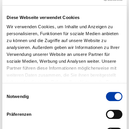
Fachleute aus verschiedenen Bereichen wirken mit.
Diese Webseite verwendet Cookies
Wir verwenden Cookies, um Inhalte und Anzeigen zu
personalisieren, Funktionen für soziale Medien anbieten
zu können und die Zugriffe auf unsere Website zu
analysieren. Außerdem geben wir Informationen zu Ihrer
Verwendung unserer Website an unsere Partner für
soziale Medien, Werbung und Analysen weiter. Unsere
Partner führen diese Informationen möglicherweise mit
weiteren Daten zusammen, die Sie ihnen bereitgestellt
haben oder die sie im Rahmen Ihrer Nutzung der Dienste
gesammelt haben.
Einwilligungsauswahl
Notwendig
Quelle: DVS/lichtschacht.com
SCHWEISSEN IN NASSER
Präferenzen
UMGEBUNG AN STAHLBAUTEN