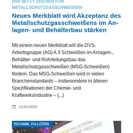
DVS SETZT ZEICHEN FÜR
METALLSCHUTZGASSCHWEISSEN
Neu­es Merk­blatt wird Ak­zep­tanz des
Metall­schutz­gas­schwei­ßens im An­
lagen- und Be­hälter­bau stär­ken
Mit einem neuen Merkblatt will die DVS-
Arbeitsgruppe (AG) A 3 Schweißen im Anlagen-,
Behälter- und Rohrleitungsbau das
Metallschutzgasschweißen (MSG-Schweißen)
fördern. Das MSG-Schweißen wird in vielen
Branchenstandards – insbesondere in älteren
Spezifikationen der Chemie- und
Kraftwerksindustrie – (...)
13.04.2026
Quelle: PP PicturePartners GmbH
TECHNIK, FG-LÖTEN