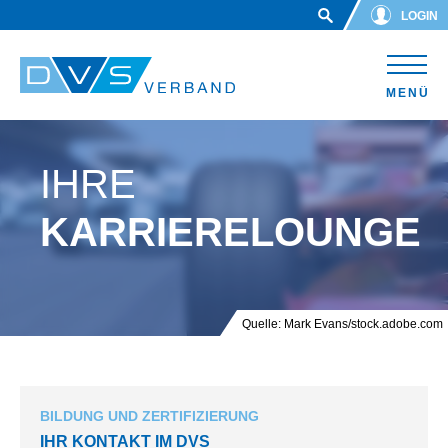
Skip to main content
LOGIN
MENÜ
IHRE
KARRIERELOUNGE
Quelle: Mark Evans/stock.adobe.com
BILDUNG UND ZERTIFIZIERUNG
IHR KONTAKT IM DVS