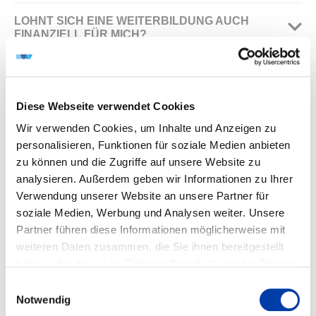
Die Arten der Förderung sind vielfältig und hängen sehr
LOHNT SICH EINE WEITERBILDUNG AUCH
stark von Ihrer persönlichen Lebenssituation ab. Schauen
FINANZIELL FÜR MICH?
Sie bei konkretem Bedarf zum Beispiel in den AZAV-
In der Regel bietet eine höhere Qualifikation auch ein
Bildungsgutschein.
WIE KRIEGE ICH EINBLICK INS DVS-
höheres Gehalt.
REGELWERK?
Diese Webseite verwendet Cookies
Kein Problem, werden Sie DVS-Mitglied und die Türen in
MÖCHTEN SIE UNS ETWAS MITTEILEN?
unser standardisiertes Richtlinienportal stehen Ihnen
Wir verwenden Cookies, um Inhalte und Anzeigen zu
jederzeit offen.
personalisieren, Funktionen für soziale Medien anbieten
Einsprüche gegen das Ergebnis einer
zu können und die Zugriffe auf unsere Website zu
Zertifizierungsentscheidung und Beschwerden gegen
IHR SCHLÜSSEL ZUM
analysieren. Außerdem geben wir Informationen zu Ihrer
jegliche Randbedingungen im Bereich der Prüfung und
SCHWEISSTECHNISCHEN ERFOLG
Verwendung unserer Website an unsere Partner für
Zertifizierung sind allen interessierten Kreisen möglich.
soziale Medien, Werbung und Analysen weiter. Unsere
Einspruch- und Beschwerde-Formular
Partner führen diese Informationen möglicherweise mit
weiteren Daten zusammen, die Sie ihnen bereitgestellt
haben oder die sie im Rahmen Ihrer Nutzung der Dienste
gesammelt haben.
Einwilligungsauswahl
Notwendig