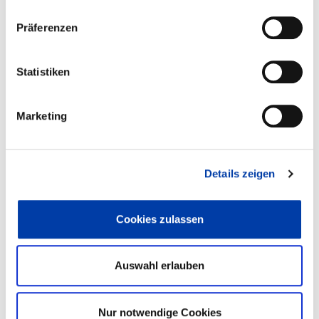
Präferenzen
Statistiken
WICHTIGE DOWNLOADS FÜR SIE
Marketing
Allgemeine Prüfungsordnung
Details zeigen
AGBs
Cookies zulassen
Zertifizierungsordnung
Auswahl erlauben
DVS-Zertifizierungsprogramm
Nur notwendige Cookies