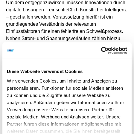
Um dem entgegenzuwirken, müssen Innovationen durch
digitale Lösungen – einschließlich Künstlicher Intelligenz
– geschaffen werden. Voraussetzung hierfür ist ein
grundlegendes Verständnis der relevanten
Einflussfaktoren für einen fehlerfreien Schweißprozess.
Neben Strom- und Spannungsverläufen zählen hierzu
unter anderem Zusatzwerkstoffe und deren
Beschaffenheit, Schutzgas, Brenneranstellung, Stick-Out
sowie die gewählte Prozessart.
Roadmap in Planung
Diese Webseite verwendet Cookies
Die Technische Universität Chemnitz (TU Chemnitz) führt
Wir verwenden Cookies, um Inhalte und Anzeigen zu
derzeit Versuchsreihen durch, um eine strategische
personalisieren, Funktionen für soziale Medien anbieten
Roadmap für die Forschung zu entwickeln, die
zu können und die Zugriffe auf unsere Website zu
Innovationen rund um die Qualitätssicherung in der
analysieren. Außerdem geben wir Informationen zu Ihrer
Schweißtechnik fördert. Bei den Versuchen der TU
Verwendung unserer Website an unsere Partner für
Chemnitz geht es darum, Schweißfehler kontrolliert
soziale Medien, Werbung und Analysen weiter. Unsere
nachzustellen und daraus Erkenntnisse für die
Partner führen diese Informationen möglicherweise mit
Prozessoptimierung zu gewinnen. Die Roadmap soll in
weiteren Daten zusammen, die Sie ihnen bereitgestellt