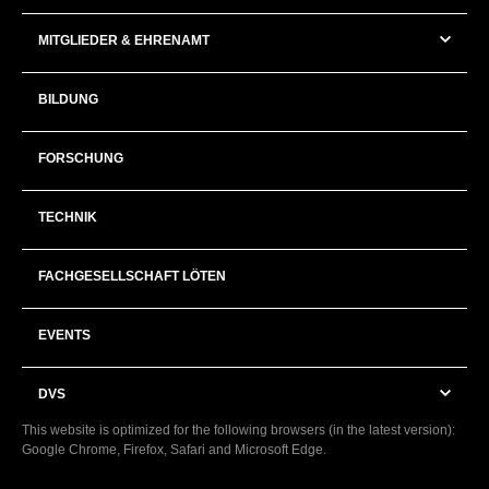
MITGLIEDER & EHRENAMT
BILDUNG
FORSCHUNG
TECHNIK
FACHGESELLSCHAFT LÖTEN
EVENTS
DVS
This website is optimized for the following browsers (in the latest version):
Google Chrome, Firefox, Safari and Microsoft Edge.