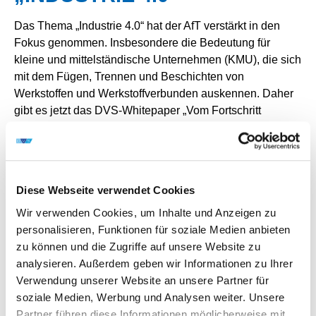
Das Thema „Industrie 4.0“ hat der AfT verstärkt in den
Fokus genommen. Insbesondere die Bedeutung für
kleine und mittelständische Unternehmen (KMU), die sich
mit dem Fügen, Trennen und Beschichten von
Werkstoffen und Werkstoffverbunden auskennen. Daher
gibt es jetzt das DVS-Whitepaper „Vom Fortschritt
profitieren: Industrie 4.0 in der Schweißtechnik“. Diskutiert
und entwickelt haben es die Experten in der
Arbeitsgruppe (AG) „Industrie 4.0“.
Das Whitepaper bietet einen ersten Einstieg ins Thema,
Diese Webseite verwendet Cookies
benennt Vorteile der Digitalisierung für die
schweißtechnischen Betriebe und listet Anlaufstellen
Wir verwenden Cookies, um Inhalte und Anzeigen zu
sowie Informationsplattformen auf. Daneben gibt es eine
personalisieren, Funktionen für soziale Medien anbieten
Serie von Fachbeiträgen zu „Industrie 4.0“, die in der
zu können und die Zugriffe auf unsere Website zu
Zeitschrift SCHWEISSEN UND SCHNEIDEN sei März
analysieren. Außerdem geben wir Informationen zu Ihrer
2021 veröffentlicht werden.
Verwendung unserer Website an unsere Partner für
soziale Medien, Werbung und Analysen weiter. Unsere
DVS-Whitepaper „Vom Fortschritt profitieren:
Partner führen diese Informationen möglicherweise mit