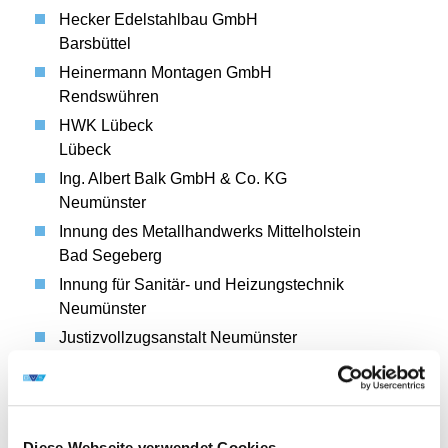
Hecker Edelstahlbau GmbH
Barsbüttel
Heinermann Montagen GmbH
Rendswühren
HWK Lübeck
Lübeck
Ing. Albert Balk GmbH & Co. KG
Neumünster
Innung des Metallhandwerks Mittelholstein
Bad Segeberg
Innung für Sanitär- und Heizungstechnik
Neumünster
Justizvollzugsanstalt Neumünster
Neumünster
Kröger Kranbau und Industrieservice GmbH
Neumünster
LHAT Anlagentechnik
Diese Webseite verwendet Cookies