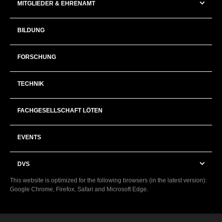
MITGLIEDER & EHRENAMT
BILDUNG
FORSCHUNG
TECHNIK
FACHGESELLSCHAFT LÖTEN
EVENTS
DVS
This website is optimized for the following browsers (in the latest version):
Google Chrome, Firefox, Safari and Microsoft Edge.