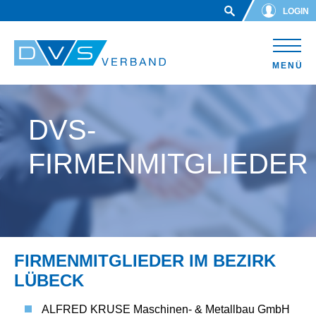
Skip to main content
LOGIN
MENÜ
DVS-
FIRMENMITGLIEDER
FIRMENMITGLIEDER IM BEZIRK
LÜBECK
ALFRED KRUSE Maschinen- & Metallbau GmbH