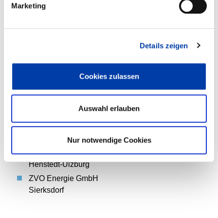
Marketing
Lübeck-Travemünde
STOREbest GmbH & Co. KG
Lübeck
Details zeigen
TraveNetz GmbH
Lübeck
VON DER MEHDEN GmbH
Cookies zulassen
Neumünster
Wache GmbH
Auswahl erlauben
Lübeck
Walther-Lehmkuhl-Schule Gewerbe und Technik
Neumünster
Nur notwendige Cookies
Wittmann Tauchen GmbH & Co. KG
Henstedt-Ulzburg
ZVO Energie GmbH
Sierksdorf