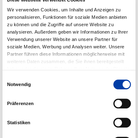
Todesfelde
Wir verwenden Cookies, um Inhalte und Anzeigen zu
LOHSE GmbH & Co. KG Heizung und Sanitär
personalisieren, Funktionen für soziale Medien anbieten
Neumünster
zu können und die Zugriffe auf unsere Website zu
Mankenberg GmbH
analysieren. Außerdem geben wir Informationen zu Ihrer
Lübeck
Verwendung unserer Website an unsere Partner für
soziale Medien, Werbung und Analysen weiter. Unsere
Michel Bau GmbH & Co. KG
Partner führen diese Informationen möglicherweise mit
Neumünster
weiteren Daten zusammen, die Sie ihnen bereitgestellt
Minimax Technologies GmbH
haben oder die sie im Rahmen Ihrer Nutzung der Dienste
Bad Oldesloe
gesammelt haben.
Einwilligungsauswahl
Nikon SLM Solutions AG
Notwendig
Lübeck
NUTECH Gesellschaft für Lasertechnik und
Präferenzen
Materialprüfung mbH
Neumünster
Przybyl MeisterMetall GmbH & Co. KG
Statistiken
Breitenfelde
Schleswig-Holsteinische Seemannsschule