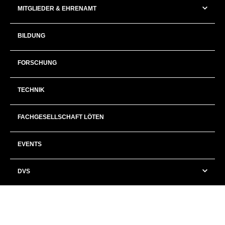
MITGLIEDER & EHRENAMT
BILDUNG
FORSCHUNG
TECHNIK
FACHGESELLSCHAFT LÖTEN
EVENTS
DVS
This website is optimized for the following browsers (in the latest version):
Google Chrome, Firefox, Safari and Microsoft Edge.