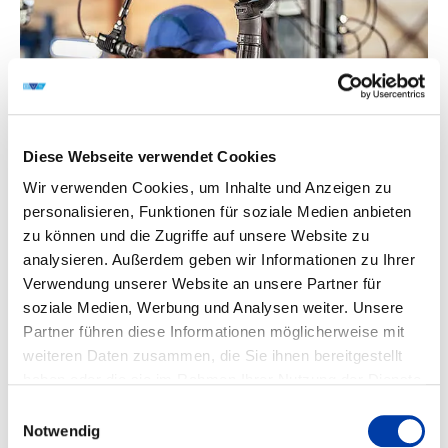
Diese Webseite verwendet Cookies
Quelle: DVS/Fotografie Neuhaus
Wir verwenden Cookies, um Inhalte und Anzeigen zu
personalisieren, Funktionen für soziale Medien anbieten
An welchen Stellen sind oder waren Sie
zu können und die Zugriffe auf unsere Website zu
stolz auf sich und Ihr Unternehmen?
analysieren. Außerdem geben wir Informationen zu Ihrer
Verwendung unserer Website an unsere Partner für
SM: „Stolz bin ich bisher auf unser Team und unsere
soziale Medien, Werbung und Analysen weiter. Unsere
Entwicklungspartner – auch wenn das ein wenig
Partner führen diese Informationen möglicherweise mit
„abgedroschen“ klingt. Ich bin sehr dankbar, dass sich mit
weiteren Daten zusammen, die Sie ihnen bereitgestellt
den Firmen, die früh von unserer Arbeit überzeugt waren,
haben oder die sie im Rahmen Ihrer Nutzung der Dienste
bereits seit der ersten Stunde eine hervorragende
gesammelt haben.
Zusammenarbeit entwickelt hat.“
Einwilligungsauswahl
Spielt der DVS dabei eine Rolle für Ihr
Notwendig