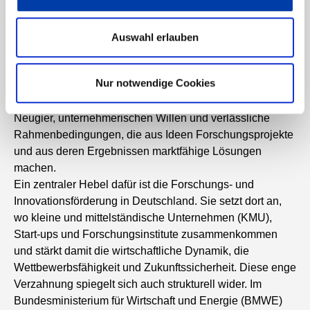
GUTE IDEEN BRAUCHEN
VERLÄSSLICHE STRUKTUREN
Auswahl erlauben
Die Interviews mit den drei Start-ups zeigen: Innovation
Nur notwendige Cookies
entsteht nicht im Alleingang – und schon gar nicht in dem
schnelllebigen Feld der Digitalisierung. Sie braucht
Neugier, unternehmerischen Willen und verlässliche
Rahmenbedingungen, die aus Ideen Forschungsprojekte
und aus deren Ergebnissen marktfähige Lösungen
machen.
Ein zentraler Hebel dafür ist die Forschungs- und
Innovationsförderung in Deutschland. Sie setzt dort an,
wo kleine und mittelständische Unternehmen (KMU),
Start-ups und Forschungsinstitute zusammenkommen
und stärkt damit die wirtschaftliche Dynamik, die
Wettbewerbsfähigkeit und Zukunftssicherheit. Diese enge
Verzahnung spiegelt sich auch strukturell wider. Im
Bundesministerium für Wirtschaft und Energie (BMWE)