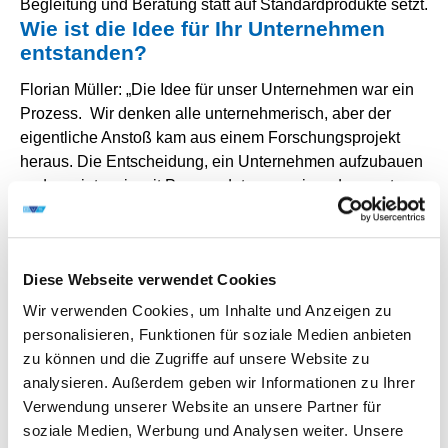
Begleitung und Beratung statt auf Standardprodukte setzt.
Wie ist die Idee für Ihr Unternehmen
entstanden?
Florian Müller: „Die Idee für unser Unternehmen war ein
Prozess. Wir denken alle unternehmerisch, aber der
eigentliche Anstoß kam aus einem Forschungsprojekt
heraus. Die Entscheidung, ein Unternehmen aufzubauen
und uns intensiv mit Prozessdaten auseinanderzusetzen,
fiel schnell. Der Weg zum konkreten Geschäftskonzept
dagegen brauchte ein paar „konspirative Treffen“ und
lebhafte Diskussionen.
Diese Webseite verwendet Cookies
Mein Co-Geschäftsführer, Dr.-Ing. Richard Meyes, und ich
sind erst in dieser Phase zu dem Team gestoßen, das
Wir verwenden Cookies, um Inhalte und Anzeigen zu
bereits im Rahmen vom Forschungsprojekt „ASIMoW“
personalisieren, Funktionen für soziale Medien anbieten
zusammengearbeitet hat. Gemeinsam haben wir
zu können und die Zugriffe auf unsere Website zu
reflektiert, welcher Bedarf wirklich am Markt herrscht.
analysieren. Außerdem geben wir Informationen zu Ihrer
Dabei wurde deutlich: Unsere Kunden benötigen keine
Verwendung unserer Website an unsere Partner für
weitere Kauflösung, sondern sie benötigen vor allem
soziale Medien, Werbung und Analysen weiter. Unsere