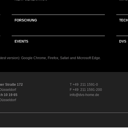
FORSCHUNG
TEC
EVENTS
DVS
latest version): Google Chrome, Firefox, Safari and Microsoft Edge.
er Straße 172
T +49 211 1591-0
Düsseldorf
F +49 211 1591-200
ch 10 19 65
info@dvs-home.de
Düsseldorf