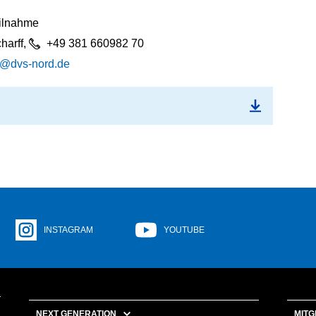
eilnahme
charff,
+49 381 660982 70
k@dvs-nord.de
INSTAGRAM
YOUTUBE
NEXT GENERATION
MITG