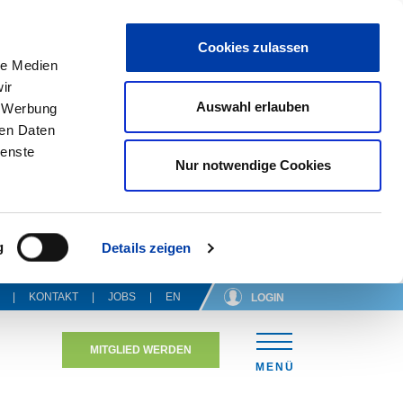
Cookies zulassen
le Medien
ir
Auswahl erlauben
, Werbung
ren Daten
ienste
Nur notwendige Cookies
g
Details zeigen
KONTAKT
JOBS
EN
LOGIN
MITGLIED WERDEN
N
MENÜ