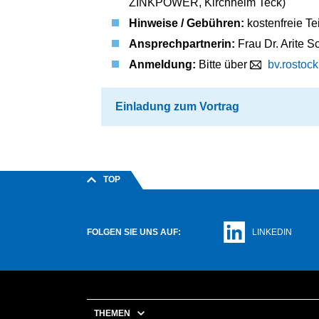
ZINKPOWER, Kirchheim Teck)
Hinweise / Gebühren:
kostenfreie T
Ansprechpartnerin:
Frau Dr. Arite S
Anmeldung:
Bitte über
bv.rostoc
Einladung zum Vortrag
TOP
FOLGEN SIE UNS AUF:
LINKEDIN
THEMEN