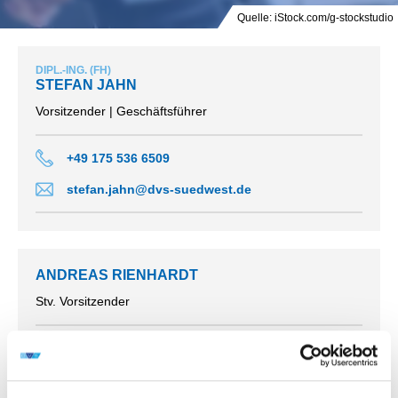
Quelle: iStock.com/g-stockstudio
DIPL.-ING. (FH)
STEFAN JAHN
Vorsitzender | Geschäftsführer
+49 175 536 6509
stefan.jahn@dvs-suedwest.de
ANDREAS RIENHARDT
Stv. Vorsitzender
+49 6136 76412-29
a.rienhardt@schweißtechnik-hdh.de