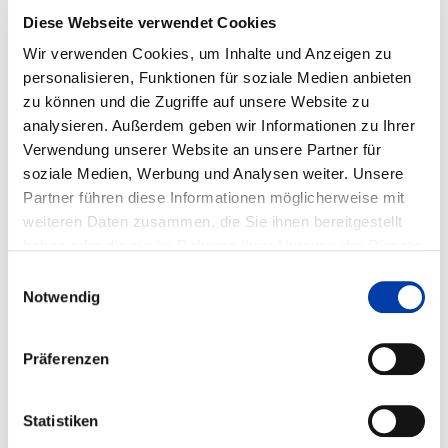
Diese Webseite verwendet Cookies
Wir verwenden Cookies, um Inhalte und Anzeigen zu
UDO GROBAREK
personalisieren, Funktionen für soziale Medien anbieten
zu können und die Zugriffe auf unsere Website zu
Vorstand Öffentlichkeit
analysieren. Außerdem geben wir Informationen zu Ihrer
Verwendung unserer Website an unsere Partner für
+49 173 3606865
soziale Medien, Werbung und Analysen weiter. Unsere
udo.grobarek@linde.com
Partner führen diese Informationen möglicherweise mit
weiteren Daten zusammen, die Sie ihnen bereitgestellt
haben oder die sie im Rahmen Ihrer Nutzung der Dienste
gesammelt haben.
Einwilligungsauswahl
OLIVER HUHLE
Notwendig
Vorstand Technik
Präferenzen
+49 172 6525083
ohuhle@huhle-stahlbau.de
Statistiken