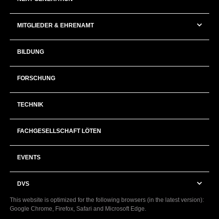
MITGLIEDER & EHRENAMT
BILDUNG
FORSCHUNG
TECHNIK
FACHGESELLSCHAFT LÖTEN
EVENTS
DVS
This website is optimized for the following browsers (in the latest version):
Google Chrome, Firefox, Safari and Microsoft Edge.