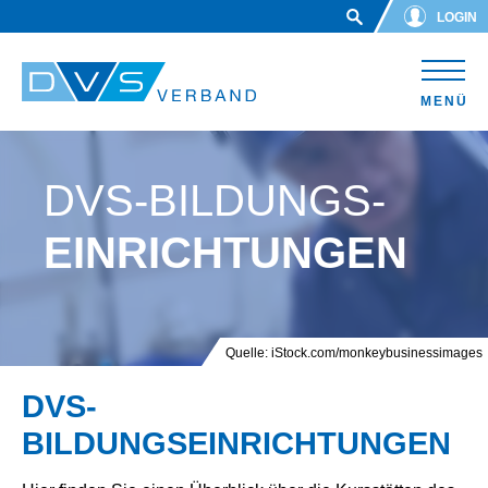
Skip to main content
LOGIN
MENÜ
DVS-BILDUNGS-
EINRICHTUNGEN
Quelle: iStock.com/monkeybusinessimages
DVS-
BILDUNGSEINRICHTUNGEN