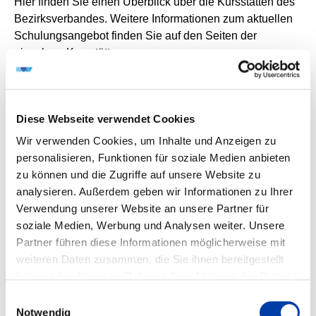
Hier finden Sie einen Überblick über die Kursstätten des
Bezirksverbandes. Weitere Informationen zum aktuellen
Schulungsangebot finden Sie auf den Seiten der
einzelnen Kursstätten.
DVS-KURSSTÄTTE AALEN IM IHK
Diese Webseite verwendet Cookies
BILDUNGSZENTRUM
Wir verwenden Cookies, um Inhalte und Anzeigen zu
DVS-KURSSTÄTTE AALEN IM IHK BILDUNGSZENTRUM
DVS-KURSSTÄTTE DER KREIS-
personalisieren, Funktionen für soziale Medien anbieten
Blezingerstr. 3
HANDWERKERSCHAFT BIBERACH
zu können und die Zugriffe auf unsere Website zu
73430 Aalen
analysieren. Außerdem geben wir Informationen zu Ihrer
DVS-KURSSTÄTTE DER KREIS- HANDWERKERSCHAFT
BIBERACH
07361 5692 0
biz@ostwuerttemberg.ihk.de
DVS-KURSSTÄTTE HEIDENHEIM IM METALL-
Verwendung unserer Website an unsere Partner für
AUSBILDUNGS-ZENTRUM HEIDENHEIM
Prinz-Eugen-Weg 17
Zur Website
soziale Medien, Werbung und Analysen weiter. Unsere
88400 Biberach
Partner führen diese Informationen möglicherweise mit
DVS-KURSSTÄTTE HEIDENHEIM IM METALL-AUSBILDUNGS-
ZENTRUM HEIDENHEIM
DVS-VERBUNDBILDUNGSEINRICHTUNG
weiteren Daten zusammen, die Sie ihnen bereitgestellt
07351 5092 30
SCHWEISSTECHNISCHE LEHRANSTALT ULM IN D
Heckentalstr. 84
haben oder die sie im Rahmen Ihrer Nutzung der Dienste
ER BILDUNGSAKADEMIE ULM
info@kreishandwerkerschaft-bc.de
Zur Website
89518 Heidenheim
gesammelt haben.
Einwilligungsauswahl
DVS-VERBUNDBILDUNGSEINRICHTUNG SCHWEISSTECHNISCHE L
Notwendig
07321 9824 00
maz@maz-hdh.de