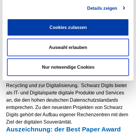
Infrastructure and Operation bei der Schwarz Digits,
Details zeigen
einem Unternehmen der Schwarz Gruppe. Unter dem
Titel „Voraushandeln statt Vorausdenken“ erläuterte er,
welche Bedeutung die digitale Souveränität für ein
Cookies zulassen
Unternehmen wie die Schwarz Gruppe hat. Die Schwarz
Gruppe ist eine international tätige Handelsgruppe mit
Auswahl erlauben
rund 14.200 Filialen und rund 595.000 Mitarbeitern. Die
Marken Lidl und Kaufland bilden die Säulen im
Lebensmitteleinzelhandel der Gruppe, die mit ihren
Nur notwendige Cookies
Unternehmen den gesamten Wertschöpfungskreis
abbildet: von der Produktion über den Handel bis hin zu
Recycling und zur Digitalisierung. Schwarz Digits bietet
als IT- und Digitalsparte digitale Produkte und Services
an, die den hohen deutschen Datenschutzstandards
entsprechen. Zu den neuesten Projekten von Schwarz
Digits gehört der Aufbau eigener Rechenzentren mit dem
Ziel der digitalen Souveränität.
Auszeichnung: der Best Paper Award