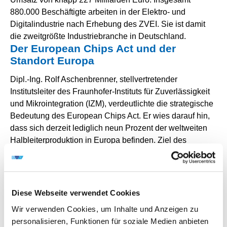
880.000 Beschäftigte arbeiten in der Elektro- und
Digitalindustrie nach Erhebung des ZVEI. Sie ist damit
die zweitgrößte Industriebranche in Deutschland.
Der European Chips Act und der
Standort Europa
Dipl.-Ing. Rolf Aschenbrenner, stellvertretender
Institutsleiter des Fraunhofer-Instituts für Zuverlässigkeit
und Mikrointegration (IZM), verdeutlichte die strategische
Bedeutung des European Chips Act. Er wies darauf hin,
dass sich derzeit lediglich neun Prozent der weltweiten
Halbleiterproduktion in Europa befinden. Ziel des
European Chips Act sei es, diese Quote deutlich zu
steigern und den Aufbau einer leistungsfähigen
europäischen Halbleiterindustrie zu fördern. Von der
Initiative der Europäischen Kommission profitiere die
Diese Webseite verwendet Cookies
gesamte Digitalindustrie in Europa, die vorwiegend
Wir verwenden Cookies, um Inhalte und Anzeigen zu
mittelständisch geprägt sei.
personalisieren, Funktionen für soziale Medien anbieten
Dabei sei die Chiptechnologie zwar eine entscheidende