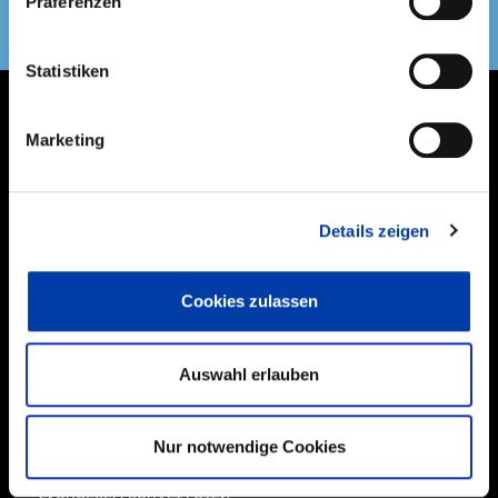
Präferenzen
DVS Verband
Statistiken
Marketing
THEMEN
NEXT GENERATION
Details zeigen
MITGLIEDER & EHRENAMT
Cookies zulassen
BILDUNG
Auswahl erlauben
FORSCHUNG
TECHNIK
Nur notwendige Cookies