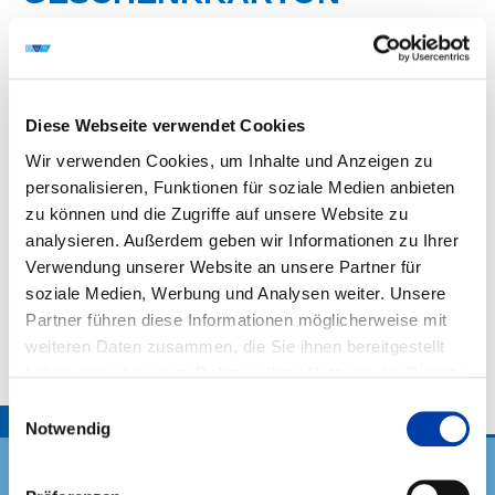
Zwei Flaschen Wein und eine Flasche Sekt im
Geschenkkarton:
1 x Spätburgunder Rotwein Kabinett trocken
1 x Grauburgunder Kabinett trocken
Diese Webseite verwendet Cookies
1 x Pinot Sekt brut
Wir verwenden Cookies, um Inhalte und Anzeigen zu
personalisieren, Funktionen für soziale Medien anbieten
zu können und die Zugriffe auf unsere Website zu
Ihr Ansprechpartnerin bei Fragen zur Mitgliederwerbung:
analysieren. Außerdem geben wir Informationen zu Ihrer
Birgit Oefinger
Verwendung unserer Website an unsere Partner für
+49 211 1591-171
soziale Medien, Werbung und Analysen weiter. Unsere
birgit.oefinger@dvs-home.de
Partner führen diese Informationen möglicherweise mit
weiteren Daten zusammen, die Sie ihnen bereitgestellt
haben oder die sie im Rahmen Ihrer Nutzung der Dienste
gesammelt haben.
Einwilligungsauswahl
TOP
Notwendig