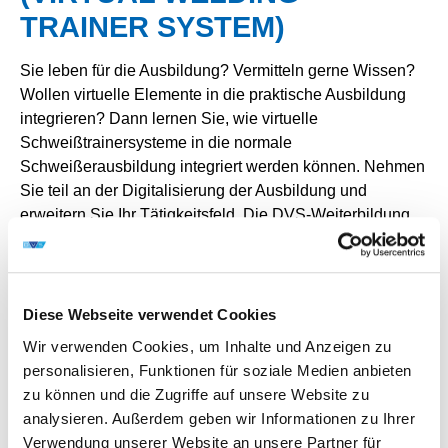
RAINER SYSTEM)
Sie leben für die Ausbildung? Vermitteln gerne Wissen?
Wollen virtuelle Elemente in die praktische Ausbildung
integrieren? Dann lernen Sie, wie virtuelle
Schweißtrainersysteme in die normale
Schweißerausbildung integriert werden können. Nehmen
Sie teil an der Digitalisierung der Ausbildung und
erweitern Sie Ihr Tätigkeitsfeld. Die DVS-Weiterbildung
zum VWTS-Schweißlehrer/in ist über Grenzen hinweg
international anerkannt. Ihr weiterer Karriereschritt für
einen grenzenlosen Weg in die Zukunft der
Schweißtechnischen Ausbildung.
Diese Webseite verwendet Cookies
Wir verwenden Cookies, um Inhalte und Anzeigen zu
PERSPEKTIVEN
personalisieren, Funktionen für soziale Medien anbieten
zu können und die Zugriffe auf unsere Website zu
Die Qualifikation als DVS-VWTS-Schweißlehrer ist der
analysieren. Außerdem geben wir Informationen zu Ihrer
nächste Baustein für den Schweißlehrer/in. Mit dieser
Verwendung unserer Website an unsere Partner für