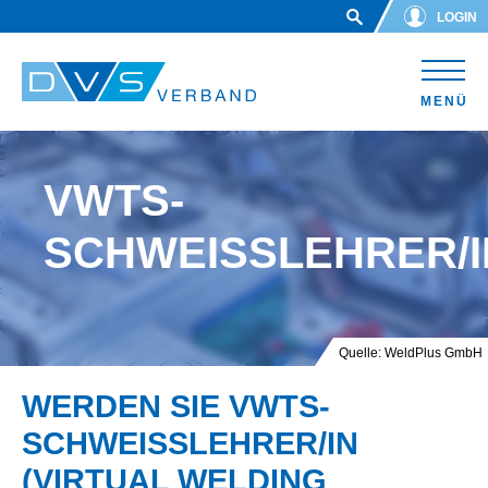
Skip to main content
LOGIN
MENÜ
VWTS-
SCHWEISSLEHRER/IN
Quelle: WeldPlus GmbH
WERDEN SIE VWTS-
SCHWEISSLEHRER/IN (
VIRTUAL WELDING T