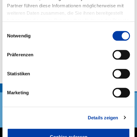
MARTIN Systems GmbH Niederlassung Brüsewitz
Partner führen diese Informationen möglicherweise mit
Brüsewitz
weiteren Daten zusammen, die Sie ihnen bereitgestellt
Metallbau Tietz
haben oder die sie im Rahmen Ihrer Nutzung der Dienste
Testorf-Steinfort
gesammelt haben.
Einwilligungsauswahl
Schlosserei Sommer GmbH
Notwendig
Schwerin
SOHST Metall- u. Stahlbau GmbH
Präferenzen
Grabow
Statistiken
TOP
Marketing
Details zeigen
DVS Verband
Cookies zulassen