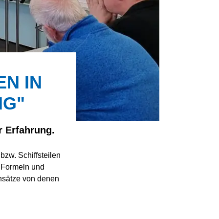
 IN D
NG"
r Erfahrung.
zw. Schiffsteilen
e Formeln und
ansätze von denen