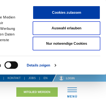
Cookies zulassen
le Medien
ir
Auswahl erlauben
, Werbung
ren Daten
ienste
Nur notwendige Cookies
g
Details zeigen
KONTAKT
JOBS
EN
LOGIN
MITGLIED WERDEN
N
MENÜ