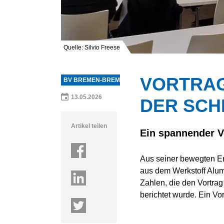
BEZIRKSV
Quelle: Silvio Freese
VORTRAG
BV BREMEN-BREMERHAVEN
13.05.2026
ER SCHI
Artikel teilen
Ein spannender V
Aus seiner bewegten Er
aus dem Werkstoff Alumi
Zahlen, die den Vortra
berichtet wurde. Ein Vor