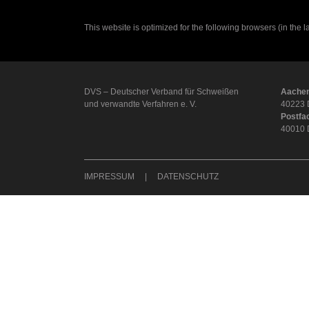
This website is optimized for the following browsers (in the 
DVS – Deutscher Verband für Schweißen
Aachen
und verwandte Verfahren e. V.
40223 
Postfa
40010 
IMPRESSUM
DATENSCHUTZ