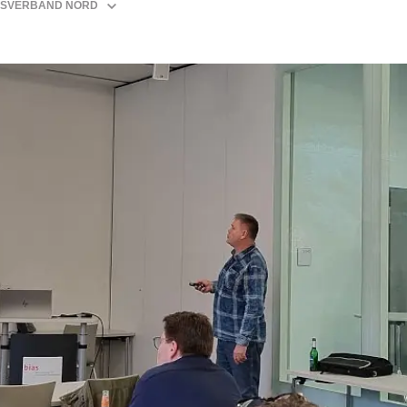
SVERBAND NORD
ERBAND BREMEN-
AVEN
ERBAND FLENSBURG-
ERBAND HAMBURG
ERBAND HANNOVER-
ERBAND LÜBECK-
TER
ERBAND
DENBURG
ERBAND OSNABRÜCK-
ERBAND ROSTOCK
ERBAND SCHWERIN
ERBAND SÜD-OST-
CHSEN
ERBAND VORPOMMERN