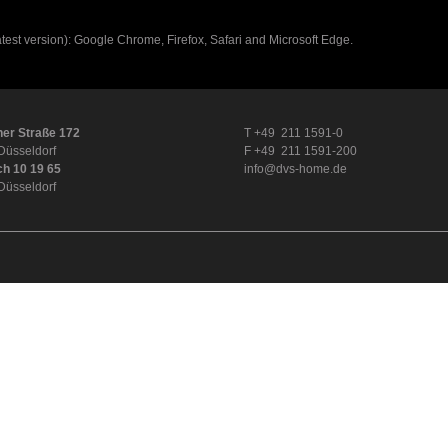
latest version): Google Chrome, Firefox, Safari and Microsoft Edge.
er Straße 172
T +49 211 1591-0
Düsseldorf
F +49 211 1591-200
ch 10 19 65
info@dvs-home.de
Düsseldorf