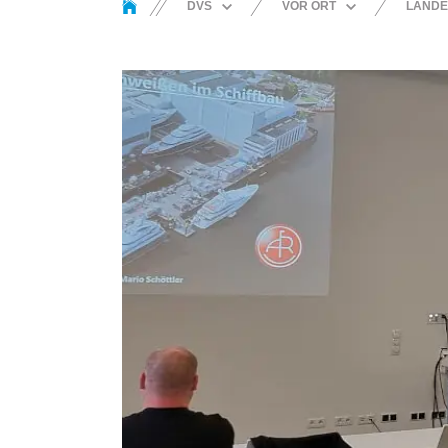
DVS
VOR ORT
LANDE
ORGANISATION
LANDESVERBAND
BEZIRKSV
NORD
BREMERH
DVS GROUP
LANDESVERBAND
BEZIRKSV
HANDWERK
OST
KIEL
PARTNER
LANDESVERBAND
BEZIRKSV
SÜD
HISTORIE
BEZIRKSV
LANDESVERBAND
HAMELN
VOR ORT
SÜDWEST
BEZIRKSV
LANDESVERBAND
NEUMÜNS
WEST
BEZIRKSV
NEUBRAN
BEZIRKSV
EMSLAND
BEZIRKSV
BEZIRKSV
BEZIRKSV
NIEDERSA
BEZIRKSV