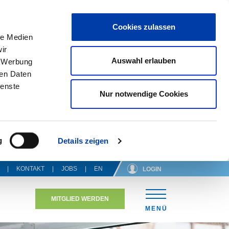
Cookies zulassen
le Medien
ir
Auswahl erlauben
, Werbung
ren Daten
ienste
Nur notwendige Cookies
g
Details zeigen
KONTAKT
JOBS
EN
LOGIN
MITGLIED WERDEN
N
MENÜ