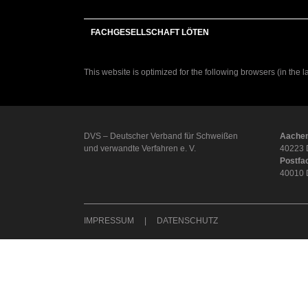
FACHGESELLSCHAFT LÖTEN
This website is optimized for the following browsers (in the 
DVS – Deutscher Verband für Schweißen
Aachen
und verwandte Verfahren e. V.
40223 
Postfa
40010 
IMPRESSUM
DATENSCHUTZ