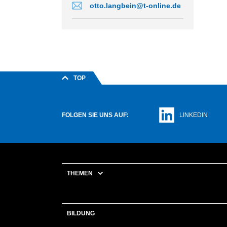
otto.langbein@t-online.de
TOP
FOLGEN SIE UNS AUF:
LINKEDIN
THEMEN
BILDUNG