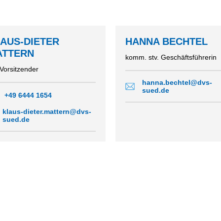
ERBAND CHIEMGAU
ANMELDEFORMULAR JS
ERBAND
SSEN
AUS-DIETER
HANNA BECHTEL
ERBAND MÜNCHEN
ATTERN
komm. stv. Geschäftsführerin
ERBAND
YERN
 Vorsitzender
ERBAND
hanna.bechtel@dvs-
SEN
sued.de
+49 6444 1654
ERBAND
klaus-dieter.mattern@dvs-
BAYERN
sued.de
ERBAND RHEIN-MAIN
ERBAND SCHWABEN-
YERN
ERBAND
ANKEN