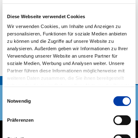
Hier finden Sie einen Überblick über die Kursstätten des
Bezirksverbandes. Weitere Informationen zum aktuellen
Schulungsangebot finden Sie auf den Seiten der
Diese Webseite verwendet Cookies
einzelnen Kursstätten.
Wir verwenden Cookies, um Inhalte und Anzeigen zu
personalisieren, Funktionen für soziale Medien anbieten
zu können und die Zugriffe auf unsere Website zu
DVS-KURSSTÄTTE DINGOLFING DER BMW AG
analysieren. Außerdem geben wir Informationen zu Ihrer
WERK 2.1, MT-545
Verwendung unserer Website an unsere Partner für
soziale Medien, Werbung und Analysen weiter. Unsere
DVS-KURSSTÄTTE DINGOLFING DER BMW AG WERK 2.1, MT-
545
Partner führen diese Informationen möglicherweise mit
Laaberstraße 7
weiteren Daten zusammen, die Sie ihnen bereitgestellt
TOP
84130 Dingolfing
haben oder die sie im Rahmen Ihrer Nutzung der Dienste
gesammelt haben.
08731 76 25373
Einwilligungsauswahl
Notwendig
Kursstaette-BMW-AG@bmw.de
Zur Website
DVS Verband
Präferenzen