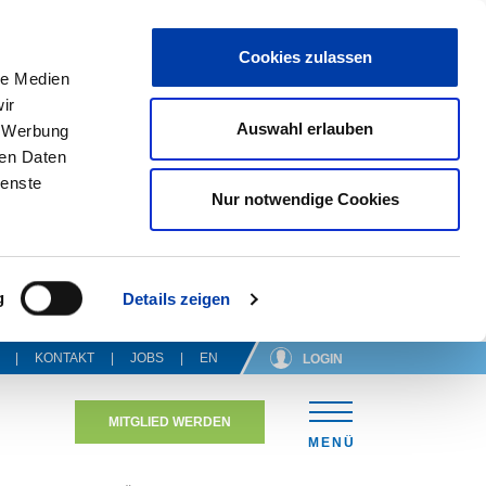
Cookies zulassen
le Medien
ir
Auswahl erlauben
, Werbung
ren Daten
ienste
Nur notwendige Cookies
g
Details zeigen
KONTAKT
JOBS
EN
LOGIN
MITGLIED WERDEN
N
MENÜ