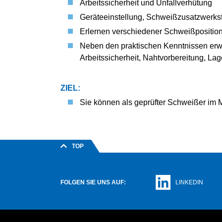
STUTTGART
Arbeitssicherheit und Unfallverhütung
BEZIRKSV
Geräteeinstellung, Schweißzusatzwerkst
BEZIRKSV
Erlernen verschiedener Schweißpositio
BEZIRKSV
Neben den praktischen Kenntnissen erwe
HOCHRHEI
Arbeitssicherheit, Nahtvorbereitung, L
BEZIRKSV
BEZIRKSV
ZIEL:
Sie können als geprüfter Schweißer im M
TOP
FOLGEN SIE UNS AUF:
LINKEDIN