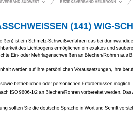
SVERBAND SÜDWEST
BEZIRKSVERBAND HEILBRONN
ERBAND FREIBURG
SCHULUNG & PRÜFUNG
ERBAND
SCHWEISSEN (141) WIG-SCH
HSHAFEN-RAVENSBURG
ERBAND HEILBRONN
ißen) ist ein Schmelz-Schweißverfahren das bei dünnwandige
ERBAND KARLSRUHE-
M
barkeit des Lichtbogens ermöglichen ein exaktes und saubere
ERBAND KOBLENZ
echte Ein- oder Mehrlagenschweißen an Blechen/Rohren aus Ba
ERBAND KONSTANZ
halt werden auf Ihre persönlichen Voraussetzungen, Ihre berufl
ERBAND MAINZ-WIESBADEN
ERBAND MANNHEIM-
sowie betrieblichen oder persönlichen Erfordernissen möglich
AFEN
ach ISO 9606-1/2 an Blechen/Rohren vorbereitet werden. Das Ab
ERBAND MITTELBADEN-
ERBAND ODENWALD-
ung sollten Sie die deutsche Sprache in Wort und Schrift verste
ERBAND PFALZ
ERBAND REGION