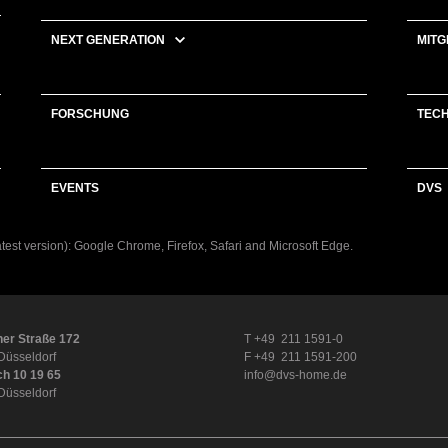
NEXT GENERATION
MITG
FORSCHUNG
TEC
EVENTS
DVS
latest version): Google Chrome, Firefox, Safari and Microsoft Edge.
er Straße 172
T +49 211 1591-0
Düsseldorf
F +49 211 1591-200
ch 10 19 65
info@dvs-home.de
Düsseldorf