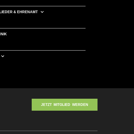
LIEDER & EHRENAMT
HNIK
JETZT MITGLIED WERDEN