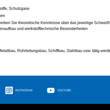
-ALB-FILS
ERBAND RHEINFELDEN
offe, Schutzgase
ERBAND SAAR
nen
ERBAND SCHWARZWALD-
rben Sie theoretische Kenntnisse über das jeweilige Schweißve
N
agenaufbau und werkstofftechnische Besonderheiten
ERBAND TRIER
ERBAND ULM NEU-ULM
etallbau, Rohrleitungsbau, Schiffbau, Stahlbau usw. tätig werd
INSTAGRAM
YOUTUBE