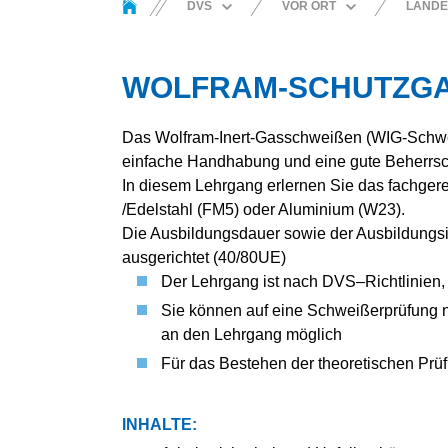
DVS
VOR ORT
LANDE
ORGANISATION
LANDESVERBAND
BEZIRKSV
NORD
DVS GROUP
BEZIRKSV
WOLFRAM-SCHUTZGAS
LANDESVERBAND
FRIEDRIC
HANDWERK
OST
BEZIRKSV
PARTNER
LANDESVERBAND
Das Wolfram-Inert-Gasschweißen (WIG-Schwe
BEZIRKSV
SÜD
HISTORIE
PFORZHEI
einfache Handhabung und eine gute Beherrsch
LANDESVERBAND
VOR ORT
BEZIRKSV
In diesem Lehrgang erlernen Sie das fachger
SÜDWEST
/Edelstahl (FM5) oder Aluminium (W23).
BEZIRKSV
LANDESVERBAND
Die Ausbildungsdauer sowie der Ausbildungsin
WEST
BEZIRKSV
ausgerichtet (40/80UE)
BEZIRKSV
Der Lehrgang ist nach DVS–Richtlinien, 
LUDWIGSH
Sie können auf eine Schweißerprüfung n
BEZIRKSV
RASTATT
an den Lehrgang möglich
BEZIRKSV
Für das Bestehen der theoretischen Prüf
TAUBER
BEZIRKSV
INHALTE:
BEZIRKSV