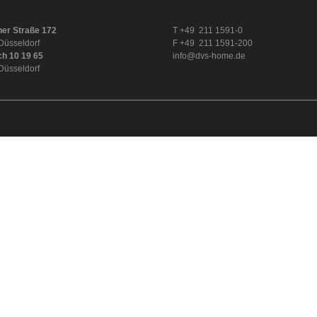
er Straße 172
T +49 211 1591-0
Düsseldorf
F +49 211 1591-200
ch 10 19 65
info@dvs-home.de
Düsseldorf