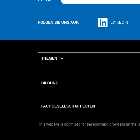
BEZIRKSV
0621 30040
slv@slv-mannheim.de
BEZIRKSV
BEZIRKSV
FOLGEN SIE UNS AUF:
LINKEDIN
HOCHRHEI
BEZIRKSV
BEZIRKSV
THEMEN
BILDUNG
FACHGESELLSCHAFT LÖTEN
This website is optimized for the following browsers (in the 