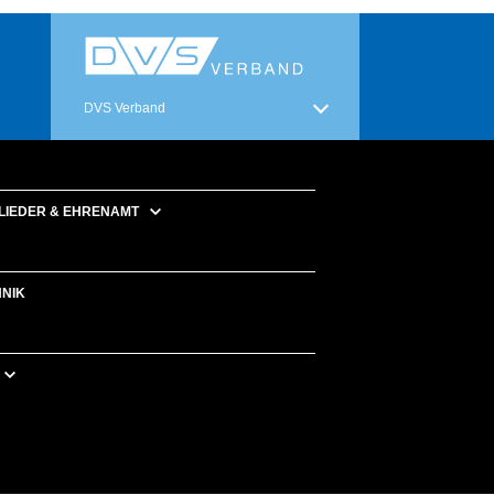
DVS Verband
LIEDER & EHRENAMT
HNIK