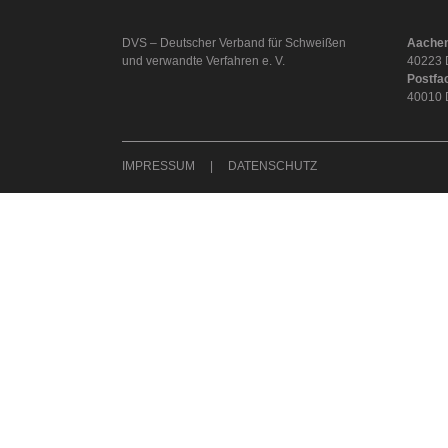
DVS – Deutscher Verband für Schweißen
Aachen
und verwandte Verfahren e. V.
40223 
Postfa
40010 
IMPRESSUM
DATENSCHUTZ