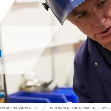
N
SVERBAND SÜDWEST
BEZIRKSVERBAND MANNHEIM-LUDWIG