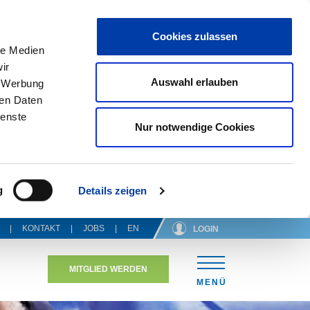
Cookies zulassen
le Medien
ir
Auswahl erlauben
, Werbung
ren Daten
ienste
Nur notwendige Cookies
g
Details zeigen
KONTAKT
JOBS
EN
LOGIN
MITGLIED WERDEN
N
MENÜ