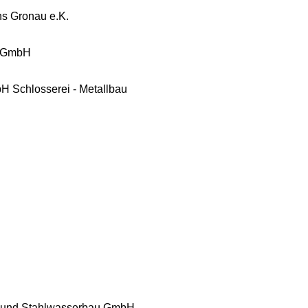
ns Gronau e.K.
m GmbH
H Schlosserei - Metallbau
- und Stahlwasserbau GmbH