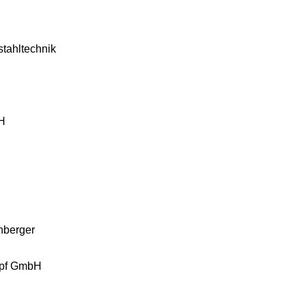
tahltechnik
H
nberger
opf GmbH