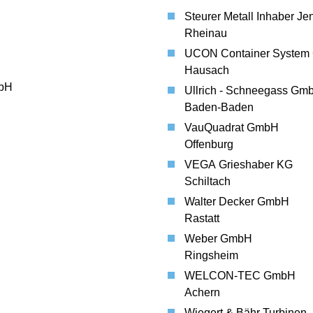
Steurer Metall Inhaber Je
Rheinau
UCON Container Syste
Hausach
mbH
Ullrich - Schneegass Gmb
Baden-Baden
VauQuadrat GmbH
Offenburg
VEGA Grieshaber KG
Schiltach
Walter Decker GmbH
Rastatt
Weber GmbH
Ringsheim
WELCON-TEC GmbH
Achern
Wiegert & Bähr Turbinen