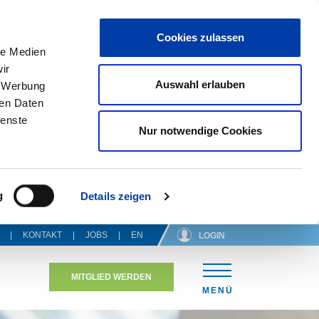
Cookies zulassen
le Medien
ir
Auswahl erlauben
, Werbung
ren Daten
ienste
Nur notwendige Cookies
g
Details zeigen
KONTAKT
JOBS
EN
LOGIN
MITGLIED WERDEN
N
MENÜ