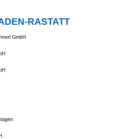
BADEN-RASTATT
ohnert GmbH
mbH
bH
nlagen
H