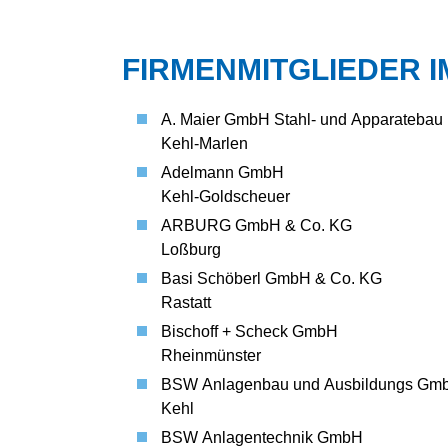
ORGANISATION
LANDESVERBAND
BEZIRKSV
NORD
DVS GROUP
BEZIRKSV
FIRMENMITGLIEDER 
LANDESVERBAND
FRIEDRIC
HANDWERK
OST
BEZIRKSV
PARTNER
LANDESVERBAND
A. Maier GmbH Stahl- und Apparatebau
BEZIRKSV
SÜD
HISTORIE
PFORZHEI
Kehl-Marlen
LANDESVERBAND
VOR ORT
BEZIRKSV
Adelmann GmbH
SÜDWEST
BEZIRKSV
Kehl-Goldscheuer
LANDESVERBAND
WEST
BEZIRKSV
ARBURG GmbH & Co. KG
Loßburg
BEZIRKSV
LUDWIGSH
Basi Schöberl GmbH & Co. KG
BEZIRKSV
Rastatt
RASTATT
Bischoff + Scheck GmbH
BEZIRKSV
Rheinmünster
TAUBER
BSW Anlagenbau und Ausbildungs Gm
BEZIRKSV
Kehl
BEZIRKSV
STUTTGART
BSW Anlagentechnik GmbH