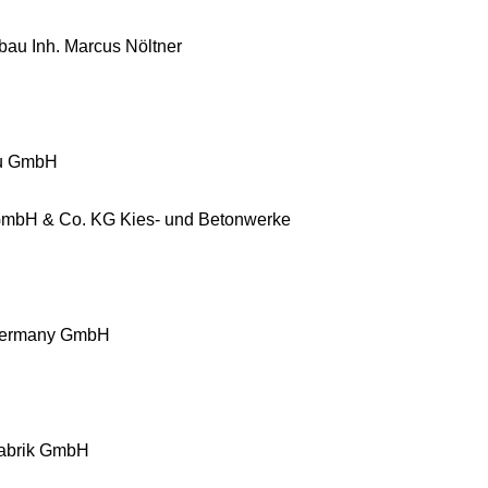
bau Inh. Marcus Nöltner
au GmbH
 GmbH & Co. KG Kies- und Betonwerke
 Germany GmbH
abrik GmbH