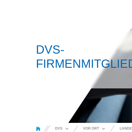
DVS-
FIRMENMITGLIE
You are here:
DVS
VOR ORT
LANDE