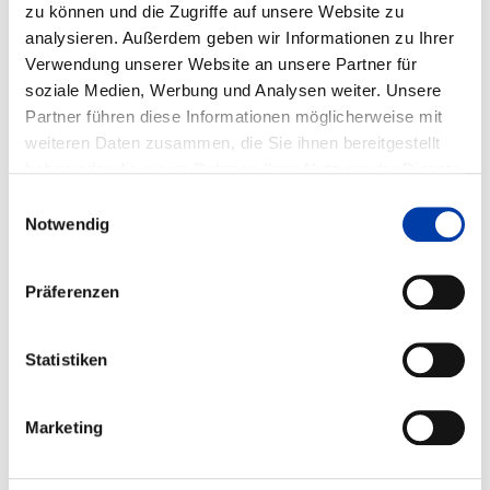
zu können und die Zugriffe auf unsere Website zu
Verfahren
analysieren. Außerdem geben wir Informationen zu Ihrer
Metallschutzgas (MAG)
Verwendung unserer Website an unsere Partner für
Metallinertgas (MIG)
soziale Medien, Werbung und Analysen weiter. Unsere
Wolframinertgas (WIG)
Partner führen diese Informationen möglicherweise mit
Lichtbogenhandschweißen (E)
weiteren Daten zusammen, die Sie ihnen bereitgestellt
haben oder die sie im Rahmen Ihrer Nutzung der Dienste
Gasschweißen (G)
gesammelt haben.
Einwilligungsauswahl
Laser-Handschweißen
Notwendig
Präferenzen
Tageskurse
09.02. - 02.04.2026
Statistiken
15.06. – 07.08.2026
Marketing
05.10. – 27.11.2026