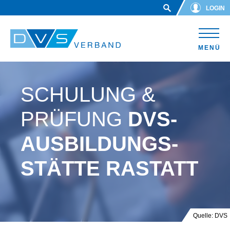
Skip to main content
LOGIN
MENÜ
SCHULUNG &
PRÜFUNG
DVS-
AUSBILDUNGS-
STÄTTE RASTATT
Quelle: DVS