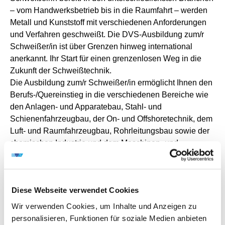
– vom Handwerksbetrieb bis in die Raumfahrt – werden
Metall und Kunststoff mit verschiedenen Anforderungen
und Verfahren geschweißt. Die DVS-Ausbildung zum/r
Schweißer/in ist über Grenzen hinweg international
anerkannt. Ihr Start für einen grenzenlosen Weg in die
Zukunft der Schweißtechnik.
Die Ausbildung zum/r Schweißer/in ermöglicht Ihnen den
Berufs-/Quereinstieg in die verschiedenen Bereiche wie
den Anlagen- und Apparatebau, Stahl- und
Schienenfahrzeugbau, der On- und Offshoretechnik, dem
Luft- und Raumfahrzeugbau, Rohrleitungsbau sowie der
chemischen Industrie und dem Maschinen- und
Kraftfahrzeugbau sowie in der Energie und
Umwelttechnik.
Kurse 2026 in der Ausbildungsstätte
Diese Webseite verwendet Cookies
Rastatt
Wir verwenden Cookies, um Inhalte und Anzeigen zu
personalisieren, Funktionen für soziale Medien anbieten