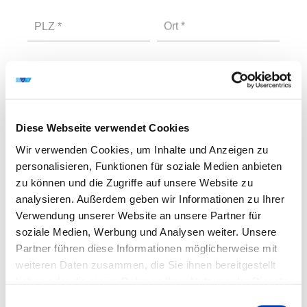
PLZ
*
Ort
*
Land
Diese Webseite verwendet Cookies
Telefon
*
Wir verwenden Cookies, um Inhalte und Anzeigen zu
personalisieren, Funktionen für soziale Medien anbieten
E-Mail-Adresse
*
zu können und die Zugriffe auf unsere Website zu
analysieren. Außerdem geben wir Informationen zu Ihrer
Verwendung unserer Website an unsere Partner für
Ansprechpartner
*
soziale Medien, Werbung und Analysen weiter. Unsere
Partner führen diese Informationen möglicherweise mit
weiteren Daten zusammen, die Sie ihnen bereitgestellt
haben oder die sie im Rahmen Ihrer Nutzung der Dienste
WEITER ZUM NÄCHSTEN SCHRITT
gesammelt haben.
Einwilligungsauswahl