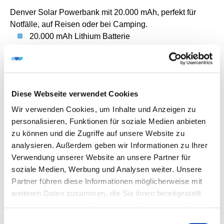
Denver Solar Powerbank mit 20.000 mAh, perfekt für
Notfälle, auf Reisen oder bei Camping.
20.000 mAh Lithium Batterie
Laden mit USB oder über die eingebauten
Solarzellen
Eingang: 5V 2A
Ausgang: 2x USB-A 5V 2A und 1x USB-C, 3 x USB
Diese Webseite verwendet Cookies
Ausgang für gleichzeitiges Laden dreier Geräte
Wir verwenden Cookies, um Inhalte und Anzeigen zu
Mit LED Ladestandsanzeige
personalisieren, Funktionen für soziale Medien anbieten
Mit eingebauter Taschenlampe
zu können und die Zugriffe auf unsere Website zu
analysieren. Außerdem geben wir Informationen zu Ihrer
Verwendung unserer Website an unsere Partner für
Ihr Ansprechpartnerin bei Fragen zur Mitgliederwerbung:
soziale Medien, Werbung und Analysen weiter. Unsere
Birgit Oefinger
Partner führen diese Informationen möglicherweise mit
+49 211 1591-171
weiteren Daten zusammen, die Sie ihnen bereitgestellt
birgit.oefinger@dvs-home.de
haben oder die sie im Rahmen Ihrer Nutzung der Dienste
gesammelt haben.
Einwilligungsauswahl