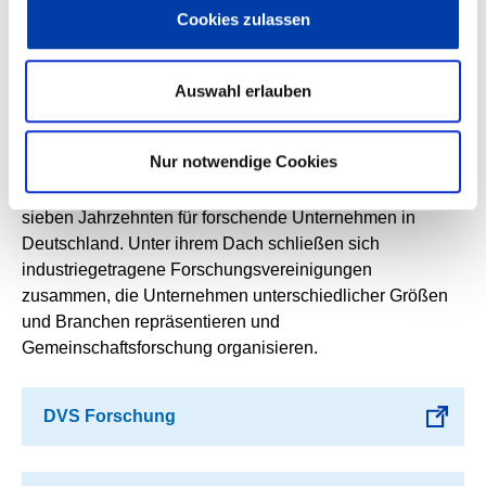
Unternehmen. „Wir haben in Deutschland
Cookies zulassen
Hundertausende mittelständische Unternehmen, die im
Team mit den AIF-Forschungsvereinigungen und
Universitäten, Hochschulen oder Instituten hoch
Auswahl erlauben
innovative Produkte und Technologien entwickeln und
zeitnah einsetzen“, hebt Jerzembeck hervor.
Nur notwendige Cookies
Die AIF ist das Forschungs- und Transfernetzwerk für
Mittelstand und Industrie und engagiert sich seit mehr als
sieben Jahrzehnten für forschende Unternehmen in
Deutschland. Unter ihrem Dach schließen sich
industriegetragene Forschungsvereinigungen
zusammen, die Unternehmen unterschiedlicher Größen
und Branchen repräsentieren und
Gemeinschaftsforschung organisieren.
DVS Forschung