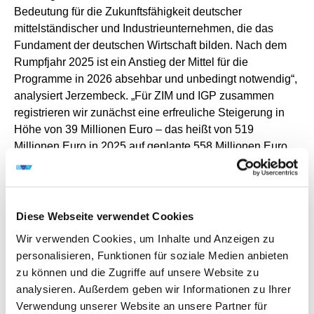
Bedeutung für die Zukunftsfähigkeit deutscher
mittelständischer und Industrieunternehmen, die das
Fundament der deutschen Wirtschaft bilden. Nach dem
Rumpfjahr 2025 ist ein Anstieg der Mittel für die
Programme in 2026 absehbar und unbedingt notwendig“,
analysiert Jerzembeck. „Für ZIM und IGP zusammen
registrieren wir zunächst eine erfreuliche Steigerung in
Höhe von 39 Millionen Euro – das heißt von 519
Millionen Euro in 2025 auf geplante 558 Millionen Euro
für 2026. Darin sehen wir ein Signal in die richtige
Richtung für eine Unterstützung der Zukunftsfähigkeit von
forschenden Unternehmen in unserem Land.
Innovationen sind die Grundlage, um unter anderem der
Diese Webseite verwendet Cookies
Ressourcenknappheit zu begegnen,
Wir verwenden Cookies, um Inhalte und Anzeigen zu
Energieeinsparungen effektiv umzusetzen und auch die
personalisieren, Funktionen für soziale Medien anbieten
Dekarbonisierung und Digitalisierung weiter
zu können und die Zugriffe auf unsere Website zu
voranzutreiben“, erklärt er weiter.
analysieren. Außerdem geben wir Informationen zu Ihrer
IGF und INNO-KOM müssten dagegen bisher mit
Verwendung unserer Website an unsere Partner für