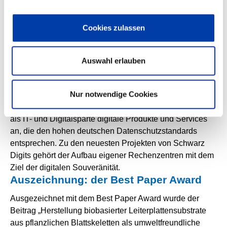
welche Bedeutung die digitale Souveränität für ein
Unternehmen wie die Schwarz Gruppe hat. Die Schwarz
Cookies zulassen
Gruppe ist eine international tätige Handelsgruppe mit
rund 14.200 Filialen und rund 595.000 Mitarbeitern. Die
Marken Lidl und Kaufland bilden die Säulen im
Auswahl erlauben
Lebensmitteleinzelhandel der Gruppe, die mit ihren
Unternehmen den gesamten Wertschöpfungskreis
Nur notwendige Cookies
abbildet: von der Produktion über den Handel bis hin zu
Recycling und zur Digitalisierung. Schwarz Digits bietet
als IT- und Digitalsparte digitale Produkte und Services
an, die den hohen deutschen Datenschutzstandards
entsprechen. Zu den neuesten Projekten von Schwarz
Digits gehört der Aufbau eigener Rechenzentren mit dem
Ziel der digitalen Souveränität.
Auszeichnung: der Best Paper Award
Ausgezeichnet mit dem Best Paper Award wurde der
Beitrag „Herstellung biobasierter Leiterplattensubstrate
aus pflanzlichen Blattskeletten als umweltfreundliche