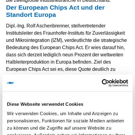
die zweitgrößte Industriebranche in Deutschland.
Der European Chips Act und der
Standort Europa
Dipl.-Ing. Rolf Aschenbrenner, stellvertretender
Institutsleiter des Fraunhofer-Instituts für Zuverlässigkeit
und Mikrointegration (IZM), verdeutlichte die strategische
Bedeutung des European Chips Act. Er wies darauf hin,
dass sich derzeit lediglich neun Prozent der weltweiten
Halbleiterproduktion in Europa befinden. Ziel des
European Chips Act sei es, diese Quote deutlich zu
steigern und den Aufbau einer leistungsfähigen
europäischen Halbleiterindustrie zu fördern. Von der
Initiative der Europäischen Kommission profitiere die
gesamte Digitalindustrie in Europa, die vorwiegend
Diese Webseite verwendet Cookies
mittelständisch geprägt sei.
Dabei sei die Chiptechnologie zwar eine entscheidende
Wir verwenden Cookies, um Inhalte und Anzeigen zu
Schlüsseltechnologie, aber bei weitem nicht das einzige
personalisieren, Funktionen für soziale Medien anbieten
kritische Element in der Wertschöpfungskette. Ebenso
zu können und die Zugriffe auf unsere Website zu
relevant sei die elektronische Baugruppentechnologie,