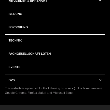
MITGLIEDER & EHRENAMT
BILDUNG
FORSCHUNG
TECHNIK
FACHGESELLSCHAFT LÖTEN
EVENTS
DVS
This website is optimized for the following browsers (in the latest version):
Google Chrome, Firefox, Safari and Microsoft Edge.