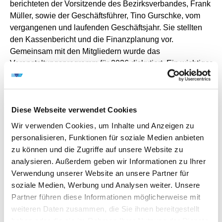
berichteten der Vorsitzende des Bezirksverbandes, Frank
Müller, sowie der Geschäftsführer, Tino Gurschke, vom
vergangenen und laufenden Geschäftsjahr. Sie stellten
den Kassenbericht und die Finanzplanung vor.
Gemeinsam mit den Mitgliedern wurde das
Veranstaltungsprogramm für 2026 diskutiert. Ein wichtiger
Bestandteil der Versammlung war die Entlastung des
alten und Wahl des neuen Vorstandes.
ALS VORSTANDMITGLIEDER FÜR DIE DAUER VON 4 JAHREN
WURDEN WIEDER- BZW. NEU GEWÄHLT:
Diese Webseite verwendet Cookies
Vorsitzender: Frank Müller
Wir verwenden Cookies, um Inhalte und Anzeigen zu
Geschäftsführer: Tino Gurschke
personalisieren, Funktionen für soziale Medien anbieten
Stellvertreter Vorsitzender: Christian Schwalenberg
zu können und die Zugriffe auf unsere Website zu
Stellvertreterin Vorsitzender und Öffentlichkeitsarbeit:
analysieren. Außerdem geben wir Informationen zu Ihrer
Gloria Wetzel
Verwendung unserer Website an unsere Partner für
AK SFM / SFI und Jugend schweißt: Hendrik Neef
soziale Medien, Werbung und Analysen weiter. Unsere
ALS BEIRATSMITGLIEDER ZUR UNTERSTÜTZUNG DES
VORSTANDES WURDEN BENANNT:
Partner führen diese Informationen möglicherweise mit
Wolfgang Satke
weiteren Daten zusammen, die Sie ihnen bereitgestellt
Stefan Knöfel
haben oder die sie im Rahmen Ihrer Nutzung der Dienste