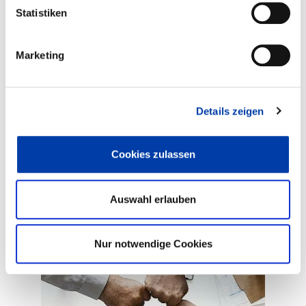
Statistiken
Marketing
PRÄSENZ
Besichtigung Tagebau Welzow
Details zeigen
18.09.2026 – 19.09.2026
Cookies zulassen
Der DVS-Bezirksverband Mittelsachsen lädt
herzlich zu dieser Fachexkursion ein.
Auswahl erlauben
MEHR LESEN
Nur notwendige Cookies
BV HALLE, PRÄSENZ