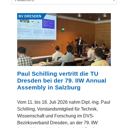
Quelle: Paul Schilling
BV DRESDEN
Paul Schilling vertritt die TU
Dresden bei der 79. IIW Annual
Assembly in Salzburg
Vom 11. bis 18. Juli 2026 nahm Dipl.-Ing. Paul
Schilling, Vorstandsmitglied für Technik,
Wissenschaft und Forschung im DVS-
Bezirksverband Dresden, an der 79. IIW