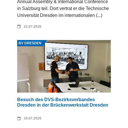
Annual Assembly & International Conference
in Salzburg teil. Dort vertrat er die Technische
Universität Dresden im internationalen (...)
22.07.2026
Quelle: DVS-Bezirksverband Dresden
BV DRESDEN
Besuch des DVS-Bezirksverbandes
Dresden in der Brückenwerkstatt Dresden
16.07.2026