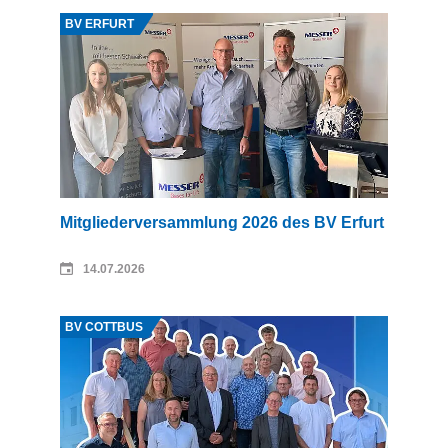
Quelle: Pamela Anderle
BV ERFURT
Mitgliederversammlung 2026 des BV Erfurt
14.07.2026
Quelle: Dipl.-Ing. Alexander Kloshek
BV COTTBUS