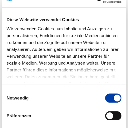
BRANCHENTREFFPUNKT
Diese Webseite verwendet Cookies
DVS CONGRESS 2026
Wir verwenden Cookies, um Inhalte und Anzeigen zu
14.09.2026 – 15.09.2026
personalisieren, Funktionen für soziale Medien anbieten
Erlangen, Heinrich-Lades-Halle
zu können und die Zugriffe auf unsere Website zu
analysieren. Außerdem geben wir Informationen zu Ihrer
Mit einem neuen Konzept, frischen Formaten
Verwendung unserer Website an unsere Partner für
und einer klaren thematischen Ausrichtung
soziale Medien, Werbung und Analysen weiter. Unsere
geht der DVS CONGRESS 2026 gezielt auf
Partner führen diese Informationen möglicherweise mit
die aktuellen Bedürfnisse...
weiteren Daten zusammen, die Sie ihnen bereitgestellt
haben oder die sie im Rahmen Ihrer Nutzung der Dienste
ZUR VERANSTALTUNG
gesammelt haben.
Einwilligungsauswahl
Notwendig
BV MITTELSACHSEN, PRÄSENZ
Präferenzen