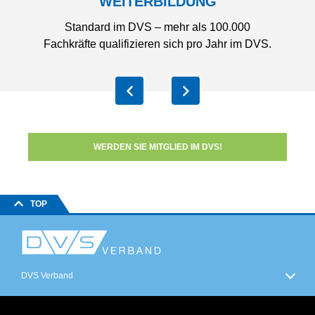
WEITERBILDUNG
e
Standard im DVS – mehr als 100.000
Ec
Fachkräfte qualifizieren sich pro Jahr im DVS.
WERDEN SIE MITGLIED IM DVS!
TOP
DVS Verband