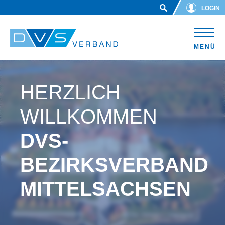
Skip to main content
LOGIN
MENÜ
HERZLICH
WILLKOMMEN
DVS-
BEZIRKSVERBAND
MITTELSACHSEN