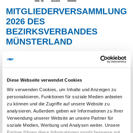
MITGLIEDERVERSAMMLUNG
2026 DES
BEZIRKSVERBANDES
MÜNSTERLAND
Die diesjährige Mitgliederversammlung fand am
24.06.2026 in der Deula Westfalen-Lippe GmbH in
Warendorf statt.
Diese Webseite verwendet Cookies
Zunächst stand eine Präsentation durch den
Wir verwenden Cookies, um Inhalte und Anzeigen zu
Geschäftsführer der Deula Westfalen-Lippe GmbH, Herrn
personalisieren, Funktionen für soziale Medien anbieten
Björn Plaas und die Besichtigung des Werksgeländes auf
zu können und die Zugriffe auf unsere Website zu
dem Programm. Vor einigen Tagen feierte die Deula
analysieren. Außerdem geben wir Informationen zu Ihrer
Westfalen-Lippe GmbH das 100-jährige Jubiläum. In
Verwendung unserer Website an unsere Partner für
Warendorf ist die Deula seit 75 Jahren ansässig. Beim
soziale Medien, Werbung und Analysen weiter. Unsere
Rundgang wurde ersichtlich, dass die Deula Westfalen-
Partner führen diese Informationen möglicherweise mit