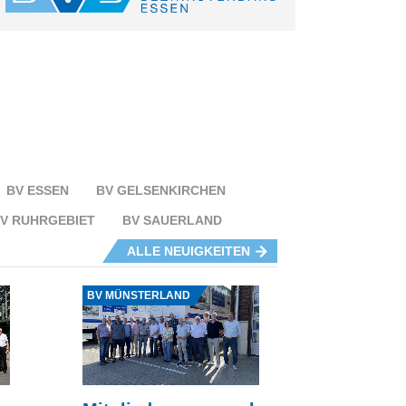
BV ESSEN
BV GELSENKIRCHEN
V RUHRGEBIET
BV SAUERLAND
ALLE NEUIGKEITEN
Quelle: Hermann Wansing
BV MÜNSTERLAND