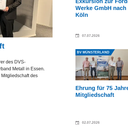
Exkursion zur Ford
Werke GmbH nach
Köln
07.07.2026
ft
Quelle: Hermann Wansin
BV MÜNSTERLAND
rer des DVS-
band Metall in Essen.
Mitgliedschaft des
Ehrung für 75 Jahr
Mitgliedschaft
02.07.2026