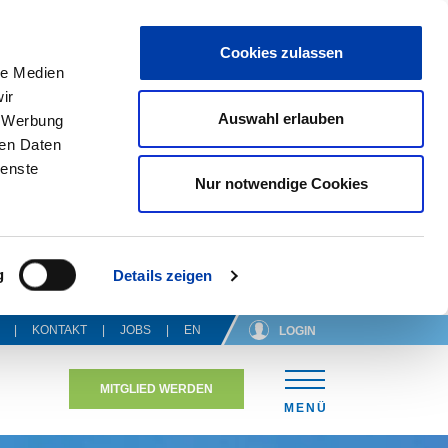
Cookies zulassen
le Medien
ir
Auswahl erlauben
, Werbung
ren Daten
ienste
Nur notwendige Cookies
g
Details zeigen
KONTAKT
JOBS
EN
LOGIN
MITGLIED WERDEN
N
MENÜ