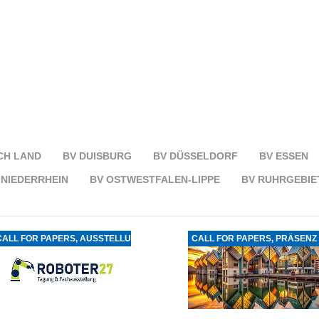
N
CH LAND
BV DUISBURG
BV DÜSSELDORF
BV ESSEN
 NIEDERRHEIN
BV OSTWESTFALEN-LIPPE
BV RUHRGEBIE
CALL FOR PAPERS, AUSSTELLUNG
CALL FOR PAPERS, PRÄSENZ