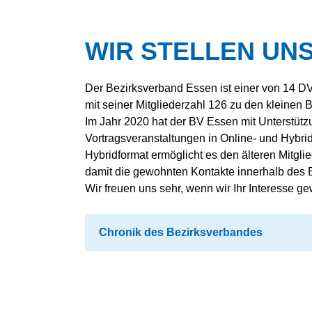
ORGANISATION
LANDESVERBAND
BEZIRKSV
NORD
DVS GROUP
BEZIRKSV
WIR STELLEN UN
LANDESVERBAND
LAND
HANDWERK
OST
BEZIRKSV
PARTNER
LANDESVERBAND
BEZIRKSV
Der Bezirksverband Essen ist einer von 14 
SÜD
HISTORIE
BEZIRKSV
mit seiner Mitgliederzahl 126 zu den kleine
LANDESVERBAND
VOR ORT
SÜDWEST
Im Jahr 2020 hat der BV Essen mit Unterstüt
BEZIRKSV
GELSENKI
Vortragsveranstaltungen in Online- und Hybr
LANDESVERBAND
WEST
BEZIRKSV
Hybridformat ermöglicht es den älteren Mitgli
damit die gewohnten Kontakte innerhalb des 
BEZIRKSV
Wir freuen uns sehr, wenn wir Ihr Interesse g
BEZIRKSV
MÜNSTER
BEZIRKSV
Chronik des Bezirksverbandes
BEZIRKSV
OSTWESTF
BEZIRKSV
BEZIRKSV