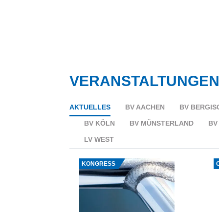
VERANSTALTUNGE
AKTUELLES
BV AACHEN
BV BERGIS
BV KÖLN
BV MÜNSTERLAND
BV
LV WEST
KONGRESS