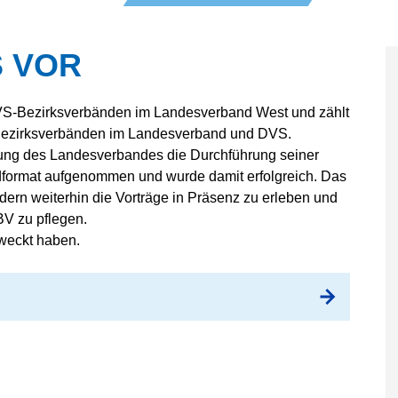
ERBAND AACHEN
ERBAND BERGISCH
S VOR
ERBAND DUISBURG
ERBAND DÜSSELDORF
DVS-Bezirksverbänden im Landesverband West und zählt
ERBAND ESSEN
n Bezirksverbänden im Landesverband und DVS.
zung des Landesverbandes die Durchführung seiner
ERBAND
RCHEN
idformat aufgenommen und wurde damit erfolgreich. Das
ERBAND KLEVE
edern weiterhin die Vorträge in Präsenz zu erleben und
BV zu pflegen.
ERBAND KÖLN
eweckt haben.
ERBAND
LAND
ERBAND NIEDERRHEIN
ERBAND
ALEN-LIPPE
ERBAND RUHRGEBIET
ERBAND SAUERLAND