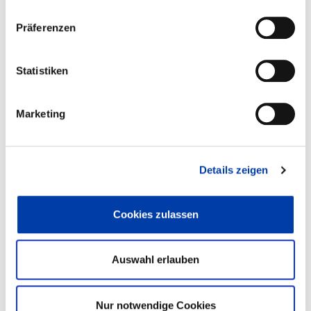
Reichen Sie Ihre Vortragsangebote ein und
Präferenzen
merken Sie sich bereits jetzt den Termin zur
bekannten DVS-Fachtagung ROBOTER 2027
vor.
Statistiken
ZUR VERANSTALTUNG
Marketing
CALL FOR PAPERS, PRÄSENZ
Details zeigen
Cookies zulassen
Auswahl erlauben
THERMAL SPRAYING
ITSC 2027
Nur notwendige Cookies