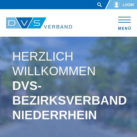
Skip to main content
LOGIN
MENÜ
HERZLICH
WILLKOMMEN
DVS-
BEZIRKSVERBAND
NIEDERRHEIN