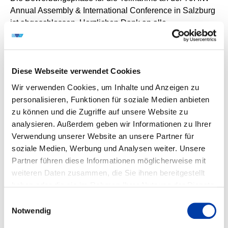
Annual Assembly & International Conference in Salzburg
ist abgeschlossen. Herzlichen Dank an alle
Studierenden, Doktorandinnen und Doktoranden sowie
an die jungen Berufstätigen, die sich für die Förderung
als DVS‑IIW Young Professional beworben haben.
Diese Webseite verwendet Cookies
Den zukünftigen DVS‑IIW Young Professionals sagen wir
bereits heute:
Wir verwenden Cookies, um Inhalte und Anzeigen zu
Herzlichen Glückwunsch!
personalisieren, Funktionen für soziale Medien anbieten
zu können und die Zugriffe auf unsere Website zu
Auf ihre Beiträge, Forschungsergebnisse und
analysieren. Außerdem geben wir Informationen zu Ihrer
Fachvorträge in Salzburg freuen wir uns ebenso wie auf
Verwendung unserer Website an unsere Partner für
den Austausch mit der internationalen IIW‑Community.
soziale Medien, Werbung und Analysen weiter. Unsere
Für die Vorbereitungszeit wünschen wir gutes Gelingen –
Partner führen diese Informationen möglicherweise mit
und blicken mit Spannung auf die Präsentationen und
weiteren Daten zusammen, die Sie ihnen bereitgestellt
Begegnungen im Juli 2026.
haben oder die sie im Rahmen Ihrer Nutzung der Dienste
Wir sehen uns in Salzburg!
gesammelt haben.
Einwilligungsauswahl
Notwendig