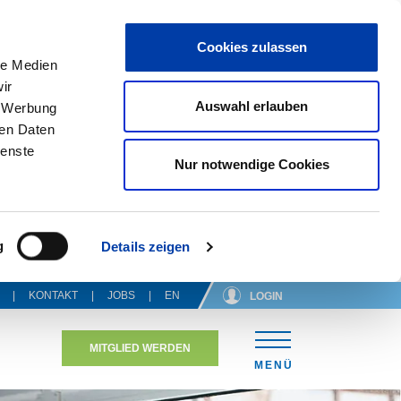
Cookies zulassen
le Medien
ir
Auswahl erlauben
, Werbung
ren Daten
ienste
Nur notwendige Cookies
g
Details zeigen
KONTAKT
JOBS
EN
LOGIN
MITGLIED WERDEN
N
MENÜ