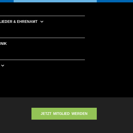
LIEDER & EHRENAMT
HNIK
JETZT MITGLIED WERDEN