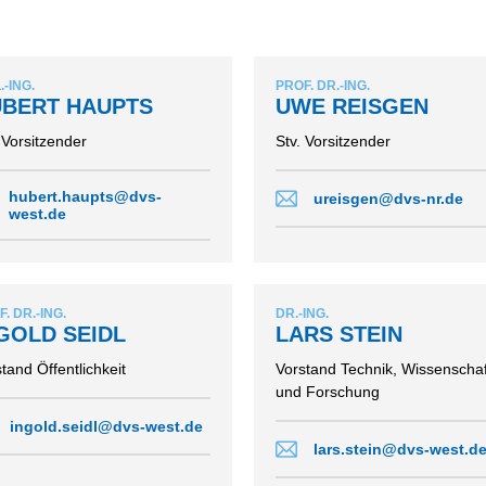
ERBAND AACHEN
ERBAND BERGISCH
.-ING.
PROF. DR.-ING.
ERBAND DUISBURG
BERT HAUPTS
UWE REISGEN
ERBAND DÜSSELDORF
 Vorsitzender
Stv. Vorsitzender
ERBAND ESSEN
ERBAND
hubert.haupts@dvs-
ureisgen@dvs-nr.de
RCHEN
west.de
ERBAND KLEVE
ERBAND KÖLN
ERBAND
. DR.-ING.
DR.-ING.
LAND
GOLD SEIDL
LARS STEIN
ERBAND NIEDERRHEIN
tand Öffentlichkeit
Vorstand Technik, Wissenschaf
ERBAND
und Forschung
ALEN-LIPPE
ingold.seidl@dvs-west.de
ERBAND RUHRGEBIET
lars.stein@dvs-west.d
ERBAND SAUERLAND