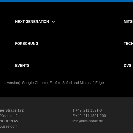
NEXT GENERATION
MITG
FORSCHUNG
TEC
EVENTS
DVS
latest version): Google Chrome, Firefox, Safari and Microsoft Edge.
er Straße 172
T +49 211 1591-0
Düsseldorf
F +49 211 1591-200
ch 10 19 65
info@dvs-home.de
Düsseldorf