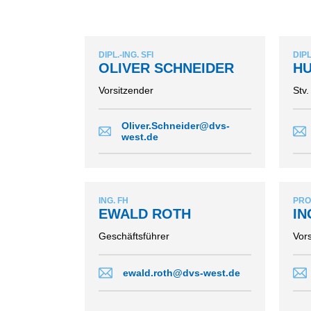
ORGANISATION
LANDESVERBAND
BEZIRKSV
NORD
DVS GROUP
BEZIRKSV
LANDESVERBAND
LAND
HANDWERK
DIPL.-ING. SFI
DIPL
OST
BEZIRKSV
OLIVER SCHNEIDER
HU
PARTNER
LANDESVERBAND
BEZIRKSV
SÜD
HISTORIE
Vorsitzender
Stv.
BEZIRKSV
LANDESVERBAND
VOR ORT
SÜDWEST
BEZIRKSV
Oliver.Schneider@dvs-
GELSENKI
west.de
LANDESVERBAND
WEST
BEZIRKSV
BEZIRKSV
BEZIRKSV
ING. FH
PROF
MÜNSTER
EWALD ROTH
IN
BEZIRKSV
Geschäftsführer
Vors
BEZIRKSV
OSTWESTF
ewald.roth@dvs-west.de
BEZIRKSV
BEZIRKSV