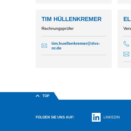
BEZIRKSV
TIM HÜLLENKREMER
EL
Rechnungsprüfer
Ver
tim.huellenkremer@dvs-
nr.de
TOP
FOLGEN SIE UNS AUF:
LINKEDIN