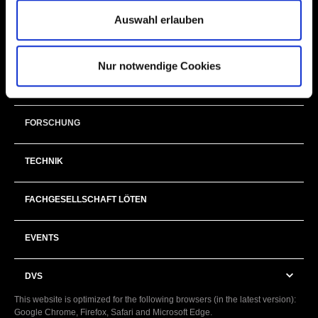
NEXT GENERATION
Auswahl erlauben
MITGLIEDER & EHRENAMT
Nur notwendige Cookies
BILDUNG
FORSCHUNG
TECHNIK
FACHGESELLSCHAFT LÖTEN
EVENTS
DVS
This website is optimized for the following browsers (in the latest version):
Google Chrome, Firefox, Safari and Microsoft Edge.