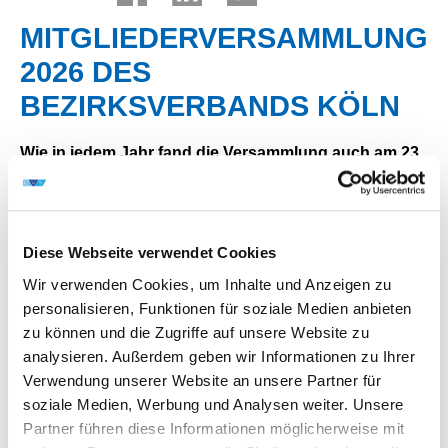
MITGLIEDERVERSAMMLUNG
2026 DES
BEZIRKSVERBANDS KÖLN
Wie in jedem Jahr fand die Versammlung auch am 23.
April 2026 im idyllisch im Grünen gelegenen „Haus
am See" in Köln statt.
Der Vorsitzende Christian Töpper begrüßte die rund 30
Diese Webseite verwendet Cookies
Anwesenden und gratulierte folgenden Mitgliedern: 75
Wir verwenden Cookies, um Inhalte und Anzeigen zu
Jahre DVS-Mitgliedschaft Waggonwerk Brühl GmbH,
personalisieren, Funktionen für soziale Medien anbieten
vertreten durch Christelle Bidet, 40 Jahre DVS-
zu können und die Zugriffe auf unsere Website zu
Mitgliedschaft Dirk Missbach und 25 Jahre DVS-
analysieren. Außerdem geben wir Informationen zu Ihrer
Mitgliedschaft Andreas Küster.
Verwendung unserer Website an unsere Partner für
Nach den Regularien gemäß Geschäftsordnung und
soziale Medien, Werbung und Analysen weiter. Unsere
einigen sehr lebhaften Diskussionen genossen alle
Partner führen diese Informationen möglicherweise mit
Versammlungsteilnehmer im Restaurant das